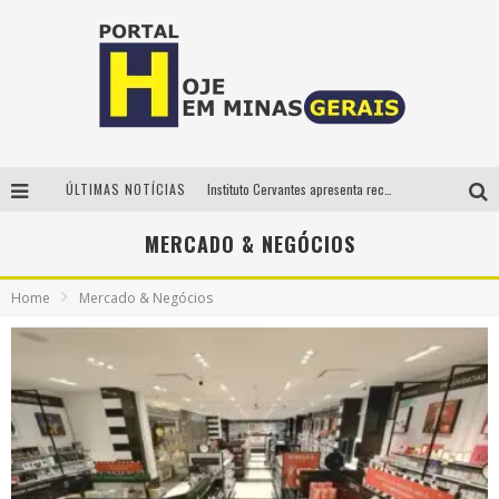
ÚLTIMAS NOTÍCIAS
Instituto Cervantes apresenta recital do alaudista mexicano Francisco Gil na série Segunda Musical
Circuito Minas Musical chega a Sabará com show gratuito de Thiago Delegado, Nath Rodrigues e Tulio Araujo
MERCADO & NEGÓCIOS
É neste sábado: Marcelinho de Lima e Trio Virgulino agitam o Forró do Givanildo em Pedro Leopoldo
Home
Mercado & Negócios
Projeta Cultura abre inscrições gratuitas em São João del-Rei para oficinas de elaboração de projetos culturais e inteligência artificial