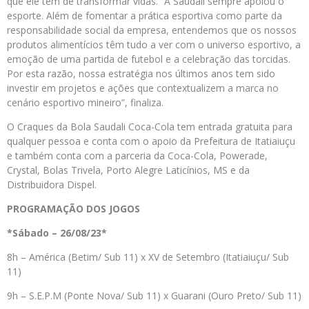
que ele tem de transformar vidas. “A Saudali sempre apoiou o
esporte. Além de fomentar a prática esportiva como parte da
responsabilidade social da empresa, entendemos que os nossos
produtos alimentícios têm tudo a ver com o universo esportivo, a
emoção de uma partida de futebol e a celebração das torcidas.
Por esta razão, nossa estratégia nos últimos anos tem sido
investir em projetos e ações que contextualizem a marca no
cenário esportivo mineiro”, finaliza.
O Craques da Bola Saudali Coca-Cola tem entrada gratuita para
qualquer pessoa e conta com o apoio da Prefeitura de Itatiaiuçu
e também conta com a parceria da Coca-Cola, Powerade,
Crystal, Bolas Trivela, Porto Alegre Laticínios, MS e da
Distribuidora Dispel.
PROGRAMAÇÃO DOS JOGOS
*Sábado – 26/08/23*
8h – América (Betim/ Sub 11) x XV de Setembro (Itatiaiuçu/ Sub
11)
9h – S.E.P.M (Ponte Nova/ Sub 11) x Guarani (Ouro Preto/ Sub 11)