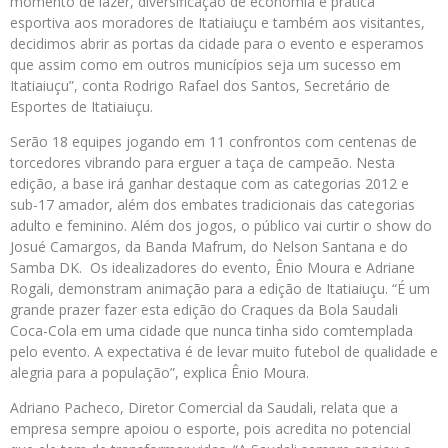
momento de lazer, diversificação de economia e prática
esportiva aos moradores de Itatiaiuçu e também aos visitantes,
decidimos abrir as portas da cidade para o evento e esperamos
que assim como em outros municípios seja um sucesso em
Itatiaiuçu”, conta Rodrigo Rafael dos Santos, Secretário de
Esportes de Itatiaiuçu.
Serão 18 equipes jogando em 11 confrontos com centenas de
torcedores vibrando para erguer a taça de campeão. Nesta
edição, a base irá ganhar destaque com as categorias 2012 e
sub-17 amador, além dos embates tradicionais das categorias
adulto e feminino. Além dos jogos, o público vai curtir o show do
Josué Camargos, da Banda Mafrum, do Nelson Santana e do
Samba DK. Os idealizadores do evento, Ênio Moura e Adriane
Rogali, demonstram animação para a edição de Itatiaiuçu. “É um
grande prazer fazer esta edição do Craques da Bola Saudali
Coca-Cola em uma cidade que nunca tinha sido comtemplada
pelo evento. A expectativa é de levar muito futebol de qualidade e
alegria para a população”, explica Ênio Moura.
Adriano Pacheco, Diretor Comercial da Saudali, relata que a
empresa sempre apoiou o esporte, pois acredita no potencial