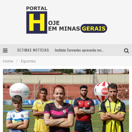
ÚLTIMAS NOTÍCIAS
Instituto Cervantes apresenta recital do alaudista mexicano Francisco Gil na série Segunda Musical
Home
Esportes
Circuito Minas Musical chega a Sabará com show gratuito de Thiago Delegado, Nath Rodrigues e Tulio Araujo
É neste sábado: Marcelinho de Lima e Trio Virgulino agitam o Forró do Givanildo em Pedro Leopoldo
Projeta Cultura abre inscrições gratuitas em São João del-Rei para oficinas de elaboração de projetos culturais e inteligência artificial