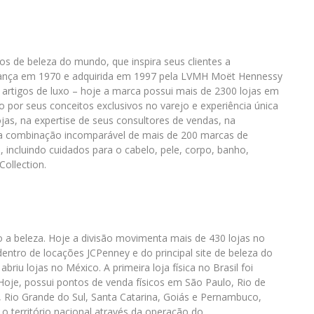
os de beleza do mundo, que inspira seus clientes a
ança em 1970 e adquirida em 1997 pela LVMH Moët Hennessy
 artigos de luxo – hoje a marca possui mais de 2300 lojas em
por seus conceitos exclusivos no varejo e experiência única
jas, na expertise de seus consultores de vendas, na
, na combinação incomparável de mais de 200 marcas de
incluindo cuidados para o cabelo, pele, corpo, banho,
ollection.
a beleza. Hoje a divisão movimenta mais de 430 lojas no
ntro de locações JCPenney e do principal site de beleza do
riu lojas no México. A primeira loja física no Brasil foi
oje, possui pontos de venda físicos em São Paulo, Rio de
ia, Rio Grande do Sul, Santa Catarina, Goiás e Pernambuco,
o o território nacional através da operação do