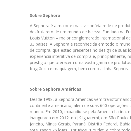
Sobre Sephora
A Sephora é a maior e mais visionária rede de produt
desfrutarem de um mundo de beleza. Fundada na Fr
Louis Vuitton – maior conglomerado internacional de
33 países. A Sephora é reconhecida em todo o mundo 
de compra, que estão presentes no design de suas lo
experiência interativa de compra e, principalmente
prestígio que oferecem uma vasta gama de produtos, 
fragrância e maquiagem, bem como a linha Sephora C
Sobre Sephora Américas
Desde 1998, a Sephora Américas vem transformando 
continente americano, além de suas 600 operações de
mundo. Em 2010, expandiu-se pela América Latina, e ab
inaugurada em 2012, no JK Iguatemi, em São Paulo. H
Janeiro, Minas Gerais, Paraná, Distrito Federal, Bah
totalizando 26 lojas, 3 studios, 1 outlet, e cobre tod