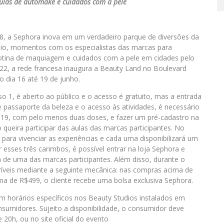
aulas de automake e cuidados com a pele
8, a Sephora inova em um verdadeiro parque de diversões da
lio, momentos com os especialistas das marcas para
rotina de maquiagem e cuidados com a pele em cidades pelo
022, a rede francesa inaugura a Beauty Land no Boulevard
o dia 16 até 19 de junho.
so 1, é aberto ao público e o acesso é gratuito, mas a entrada
 passaporte da beleza e o acesso às atividades, é necessário
d-19, com pelo menos duas doses, e fazer um pré-cadastro na
o queira participar das aulas das marcas participantes. No
 para vivenciar as experiências e cada uma disponibilizará um
esses três carimbos, é possível entrar na loja Sephora e
a de uma das marcas participantes. Além disso, durante o
ncríveis mediante a seguinte mecânica: nas compras acima de
ima de R$499, o cliente recebe uma bolsa exclusiva Sephora.
 horários específicos nos Beauty Studios instalados em
nsumidores. Sujeito a disponibilidade, o consumidor deve
 20h, ou no site oficial do evento