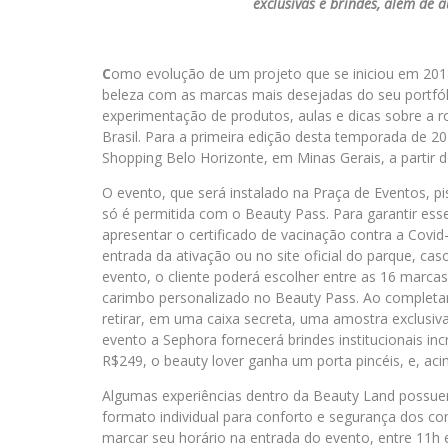
exclusivas e brindes, além de 
C
omo evolução de um projeto que se iniciou em 201
beleza com as marcas mais desejadas do seu portfó
experimentação de produtos, aulas e dicas sobre a 
Brasil. Para a primeira edição desta temporada de 2
Shopping Belo Horizonte, em Minas Gerais, a partir d
O evento, que será instalado na Praça de Eventos, pi
só é permitida com o Beauty Pass. Para garantir esse
apresentar o certificado de vacinação contra a Covi
entrada da ativação ou no site oficial do parque, cas
evento, o cliente poderá escolher entre as 16 marcas
carimbo personalizado no Beauty Pass. Ao completar 
retirar, em uma caixa secreta, uma amostra exclusiv
evento a Sephora fornecerá brindes institucionais i
R$249, o beauty lover ganha um porta pincéis, e, ac
Algumas experiências dentro da Beauty Land possuem
formato individual para conforto e segurança dos co
marcar seu horário na entrada do evento, entre 11h e