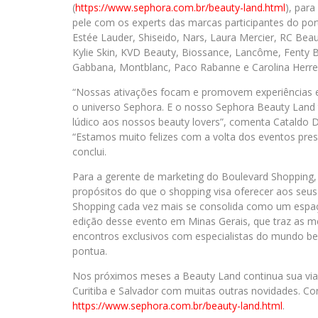
(
https://www.sephora.com.br/beauty-land.html
), par
pele com os experts das marcas participantes do portf
Estée Lauder, Shiseido, Nars, Laura Mercier, RC Bea
Kylie Skin, KVD Beauty, Biossance, Lancôme, Fenty Be
Gabbana, Montblanc, Paco Rabanne e Carolina Herre
“Nossas ativações focam e promovem experiências 
o universo Sephora. E o nosso Sephora Beauty Land
lúdico aos nossos beauty lovers”, comenta Cataldo D
“Estamos muito felizes com a volta dos eventos pres
conclui.
Para a gerente de marketing do Boulevard Shopping,
propósitos do que o shopping visa oferecer aos seus
Shopping cada vez mais se consolida como um espaço
edição desse evento em Minas Gerais, que traz as me
encontros exclusivos com especialistas do mundo be
pontua.
Nos próximos meses a Beauty Land continua sua via
Curitiba e Salvador com muitas outras novidades. C
https://www.sephora.com.br/beauty-land.html
.