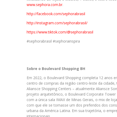
www.sephora.com.br
.
http://facebook.com/sephorabrasil
http://instagram.com/sephorabrasil/
https://www.tiktok.com/@sephorabrasil
#sephorabrasil #sephorainspira
Sobre o Boulevard Shopping BH
Em 2022, o Boulevard Shopping completa 12 anos em
centro de compras da região centro-leste da cidad
Aliansce Shopping Centers – atualmente Aliansce Sona
projeto arquitetônico, o Boulevard Corporate Tower 
com a única sala IMAX de Minas Gerais, o mix de loj
com que ele se tornasse um dos preferidos dos cons
urbana da América Latina. Em sua trajetória, o empr
internacionais.