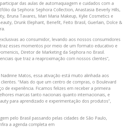
a participar das aulas de automaquiagem e cuidados com a
ólio da Sephora: Sephora Collection, Anastasia Beverly Hills,
uty, Bruna Tavares, Mari Maria Makeup, Kylie Cosmetics e
auty, Drunk Elephant, Benefit, Feito Brasil, Guerlain, Dolce &
ra.
exclusivas ao consumidor, levando aos nossos consumidores
 traz esses momentos por meio de um formato educativo e
omenicis, Diretor de Marketing da Sephora no Brasil.
enciais que traz a reaproximação com nossos clientes”,
 Nadinne Matos, essa ativação está muito alinhada aos
 clientes. “Mais do que um centro de compras, o Boulevard
 de experiência. Ficamos felizes em receber a primeira
lhores marcas tanto nacionais quanto internacionais, e
auty para aprendizado e experimentação dos produtos”,
gem pelo Brasil passando pelas cidades de São Paulo,
onfira a agenda completa em