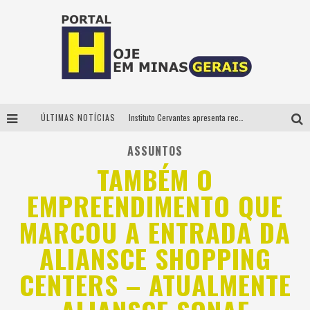
ÚLTIMAS NOTÍCIAS
Instituto Cervantes apresenta recital do alaudista mexicano Francisco Gil na série Segunda Musical
Circuito Minas Musical chega a Sabará com show gratuito de Thiago Delegado, Nath Rodrigues e Tulio Araujo
ASSUNTOS
TAMBÉM O
É neste sábado: Marcelinho de Lima e Trio Virgulino agitam o Forró do Givanildo em Pedro Leopoldo
EMPREENDIMENTO QUE
Projeta Cultura abre inscrições gratuitas em São João del-Rei para oficinas de elaboração de projetos culturais e inteligência artificial
MARCOU A ENTRADA DA
ALIANSCE SHOPPING
CENTERS – ATUALMENTE