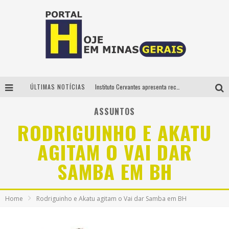
ÚLTIMAS NOTÍCIAS
Instituto Cervantes apresenta recital do alaudista mexicano Francisco Gil na série Segunda Musical
Circuito Minas Musical chega a Sabará com show gratuito de Thiago Delegado, Nath Rodrigues e Tulio Araujo
ASSUNTOS
RODRIGUINHO E AKATU
É neste sábado: Marcelinho de Lima e Trio Virgulino agitam o Forró do Givanildo em Pedro Leopoldo
AGITAM O VAI DAR
Projeta Cultura abre inscrições gratuitas em São João del-Rei para oficinas de elaboração de projetos culturais e inteligência artificial
SAMBA EM BH
Home
Rodriguinho e Akatu agitam o Vai dar Samba em BH