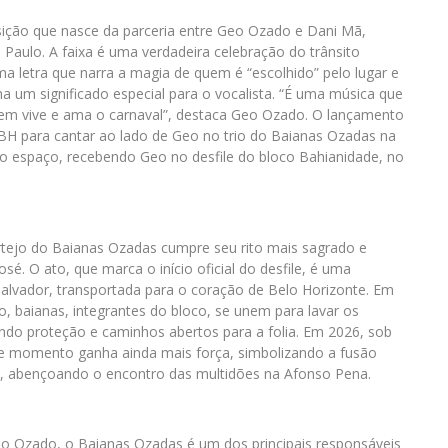
ição que nasce da parceria entre Geo Ozado e Dani Mã,
Paulo. A faixa é uma verdadeira celebração do trânsito
ma letra que narra a magia de quem é “escolhido” pelo lugar e
a um significado especial para o vocalista. “É uma música que
uem vive e ama o carnaval”, destaca Geo Ozado. O lançamento
BH para cantar ao lado de Geo no trio do Baianas Ozadas na
ui o espaço, recebendo Geo no desfile do bloco Bahianidade, no
ortejo do Baianas Ozadas cumpre seu rito mais sagrado e
sé. O ato, que marca o início oficial do desfile, é uma
alvador, transportada para o coração de Belo Horizonte. Em
o, baianas, integrantes do bloco, se unem para lavar os
ndo proteção e caminhos abertos para a folia. Em 2026, sob
e momento ganha ainda mais força, simbolizando a fusão
ana, abençoando o encontro das multidões na Afonso Pena.
o Ozado, o Baianas Ozadas é um dos principais responsáveis