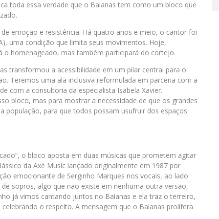
ifica toda essa verdade que o Baianas tem como um bloco que
Ozado.
 emoção e resistência. Há quatro anos e meio, o cantor foi
LA), uma condição que limita seus movimentos. Hoje,
erá o homenageado, mas também participará do cortejo.
as transformou a acessibilidade em um pilar central para o
ão. Teremos uma ala inclusiva reformulada em parceria com a
 com a consultoria da especialista Isabela Xavier.
so bloco, mas para mostrar a necessidade de que os grandes
a população, para que todos possam usufruir dos espaços
rcado”, o bloco aposta em duas músicas que prometem agitar
 clássico da Axé Music lançado originalmente em 1987 por
ação emocionante de Serginho Marques nos vocais, ao lado
de sopros, algo que não existe em nenhuma outra versão,
nho já vimos cantando juntos no Baianas e ela traz o terreiro,
os celebrando o respeito. A mensagem que o Baianas prolifera