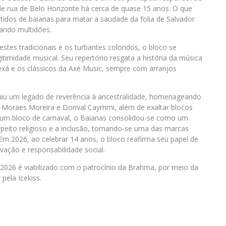
de rua de Belo Horizonte há cerca de quase 15 anos. O que
os de baianas para matar a saudade da folia de Salvador
ando multidões.
tes tradicionais e os turbantes coloridos, o bloco se
itimidade musical. Seu repertório resgata a história da música
exá e os clássicos da Axé Music, sempre com arranjos
ruiu um legado de reverência à ancestralidade, homenageando
, Moraes Moreira e Dorival Caymmi, além de exaltar blocos
e um bloco de carnaval, o Baianas consolidou-se como um
peito religioso e a inclusão, tornando-se uma das marcas
. Em 2026, ao celebrar 14 anos, o bloco reafirma seu papel de
vação e responsabilidade social.
026 é viabilizado com o patrocínio da Brahma, por meio da
 pela Icekiss.