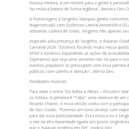
música mineira, é um mestre para a gente e person
faz música baiana de forma legítima”, destaca Geo 
A homenagem a Serginho Marques ganha contornos de
diagnosticado com Esclerose Lateral Amiotrófica (E
utilizando cadeira de rodas, Serginho não apenas s
Inspirado pela presença de Serginho, o Baianas Ozad
Carnaval 2026. “Estamos focando muito nessa quest
APAE e estamos expandindo as ações de acessibilidade
Esperamos que seja uma semente não só para o nos
eventos populares se preocupem com essa parcela d
públicos com carinho e atenção”, afirma Geo.
Novidades musicais
Para selar o tema “Da Bahia a Minas – Encontro Ma
os foliões. A primeira é “Taba”, uma releitura de um
Ricardo Chaves. A nova versão conta com a particip
de Geo Ozado. “Fizemos um novo arranjo com naipe 
para dar essa particularidade. Essa música eu e Sergi
a raiz da afro-baianidade ligada aos povos originári
que o Baianas prolifera em BH”, explica Geo.