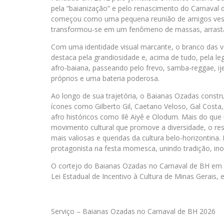
pela “baianização” e pelo renascimento do Carnaval 
começou como uma pequena reunião de amigos vestid
transformou-se em um fenômeno de massas, arrast
Com uma identidade visual marcante, o branco das ves
destaca pela grandiosidade e, acima de tudo, pela leg
afro-baiana, passeando pelo frevo, samba-reggae, ij
próprios e uma bateria poderosa.
Ao longo de sua trajetória, o Baianas Ozadas const
ícones como Gilberto Gil, Caetano Veloso, Gal Costa
afro históricos como Ilê Aiyê e Olodum. Mais do qu
movimento cultural que promove a diversidade, o res
mais valiosas e queridas da cultura belo-horizontina
protagonista na festa momesca, unindo tradição, ino
O cortejo do Baianas Ozadas no Carnaval de BH em 2
Lei Estadual de Incentivo à Cultura de Minas Gerais, e
Serviço – Baianas Ozadas no Carnaval de BH 2026