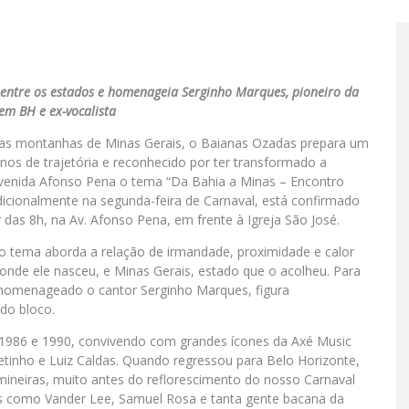
 entre os estados e homenageia Serginho Marques, pioneiro da
em BH e ex-vocalista
 e as montanhas de Minas Gerais, o Baianas Ozadas prepara um
anos de trajetória e reconhecido por ter transformado a
a Avenida Afonso Pena o tema “Da Bahia a Minas – Encontro
radicionalmente na segunda-feira de Carnaval, está confirmado
 das 8h, na Av. Afonso Pena, em frente à Igreja São José.
o tema aborda a relação de irmandade, proximidade e calor
 onde ele nasceu, e Minas Gerais, estado que o acolheu. Para
e homenageado o cantor Serginho Marques, figura
do bloco.
 1986 e 1990, convivendo com grandes ícones da Axé Music
Netinho e Luiz Caldas. Quando regressou para Belo Horizonte,
 mineiras, muito antes do reflorescimento do nosso Carnaval
s como Vander Lee, Samuel Rosa e tanta gente bacana da