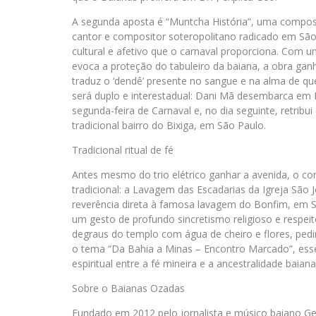
A segunda aposta é “Muntcha História”, uma compos
cantor e compositor soteropolitano radicado em São 
cultural e afetivo que o carnaval proporciona. Com u
evoca a proteção do tabuleiro da baiana, a obra ganh
traduz o ‘dendê’ presente no sangue e na alma de q
será duplo e interestadual: Dani Mã desembarca em 
segunda-feira de Carnaval e, no dia seguinte, retrib
tradicional bairro do Bixiga, em São Paulo.
Tradicional ritual de fé
Antes mesmo do trio elétrico ganhar a avenida, o c
tradicional: a Lavagem das Escadarias da Igreja São Jo
reverência direta à famosa lavagem do Bonfim, em S
um gesto de profundo sincretismo religioso e respeit
degraus do templo com água de cheiro e flores, pedi
o tema “Da Bahia a Minas – Encontro Marcado”, ess
espiritual entre a fé mineira e a ancestralidade bai
Sobre o Baianas Ozadas
Fundado em 2012 pelo jornalista e músico baiano Ge