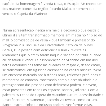
capítulo da homenagem à Venda Nova, o Estação BH recebe um
dos maiores ícones da região: Ricardo Malta, o homem que
venceu o Capeta da Vilarinho.
Numa apresentação inédita em meio à decoração que desde o
último dia 8 tem transformado memória em magia no 1º piso do
mall, o convidado pé de valsa – que também é professor do
Programa PUC Inclusiva da Universidade Católica de Minas
Gerais, DJ e pessoa com deficiência visual -, revisita as
lembranças que o eternizaram naquele sábado de 1988, quando
ele desafiou e venceu a assombração da Vilarinho em um dos
bailes ocorridos nas famosas quadras da região e, desde então,
se transformou em figurinha carimbada na capital mineira. “Será
um encontro marcado por histórias reais, reflexões profundas e
momentos de emoção, mostrando como a acessibilidade e o
protagonismo das pessoas com deficiência podem, e devem,
estar presentes em todos os espaços sociais”, adianta. Com a
palestra “A Lenda do Capeta do Vilarinho: Cultura, Acessibilidade e
Resistência em Movimento”, Ricardo vai revelar como cultura,
dança, espiritualidade e inclusão podem transformar vidas,