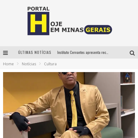
ÚLTIMAS NOTÍCIAS
Instituto Cervantes apresenta recital do alaudista mexicano Francisco Gil na série Segunda Musical
Home
Notícias
Cultura
Circuito Minas Musical chega a Sabará com show gratuito de Thiago Delegado, Nath Rodrigues e Tulio Araujo
É neste sábado: Marcelinho de Lima e Trio Virgulino agitam o Forró do Givanildo em Pedro Leopoldo
Projeta Cultura abre inscrições gratuitas em São João del-Rei para oficinas de elaboração de projetos culturais e inteligência artificial