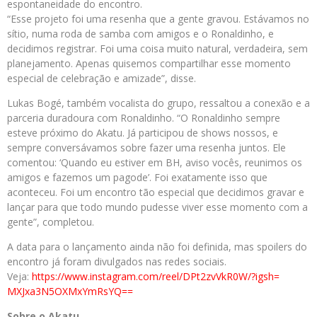
espontaneidade do encontro.
“Esse projeto foi uma resenha que a gente gravou. Estávamos no
sítio, numa roda de samba com amigos e o Ronaldinho, e
decidimos registrar. Foi uma coisa muito natural, verdadeira, sem
planejamento. Apenas quisemos compartilhar esse momento
especial de celebração e amizade”, disse.
Lukas Bogé, também vocalista do grupo, ressaltou a conexão e a
parceria duradoura com Ronaldinho. “O Ronaldinho sempre
esteve próximo do Akatu. Já participou de shows nossos, e
sempre conversávamos sobre fazer uma resenha juntos. Ele
comentou: ‘Quando eu estiver em BH, aviso vocês, reunimos os
amigos e fazemos um pagode’. Foi exatamente isso que
aconteceu. Foi um encontro tão especial que decidimos gravar e
lançar para que todo mundo pudesse viver esse momento com a
gente”, completou.
A data para o lançamento ainda não foi definida, mas spoilers do
encontro já foram divulgados nas redes sociais.
Veja:
https://www.instagram.
com/reel/DPt2zvVkR0W/?igsh=
MXJxa3N5OXMxYmRsYQ==
Sobre o Akatu