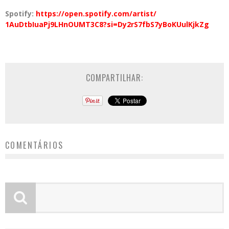
Spotify:
https://open.spotify.
com/artist/
1AuDtbIuaPj9LHnOUMT3C8?si=
Dy2rS7fbS7yBoKUulKjkZg
COMPARTILHAR:
COMENTÁRIOS