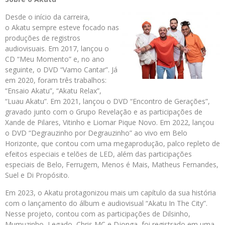
Desde o início da carreira,
o Akatu sempre esteve focado nas
produções de registros
audiovisuais. Em 2017, lançou o
CD “Meu Momento” e, no ano
seguinte, o DVD “Vamo Cantar”. Já
em 2020, foram três trabalhos:
“Ensaio Akatu”, “Akatu Relax”,
“Luau Akatu”. Em 2021, lançou o DVD “Encontro de Gerações”,
gravado junto com o Grupo Revelação e as participações de
Xande de Pilares, Vitinho e Liomar Pique Novo. Em 2022, lançou
o DVD “Degrauzinho por Degrauzinho” ao vivo em Belo
Horizonte, que contou com uma megaprodução, palco repleto de
efeitos especiais e telões de LED, além das participações
especiais de Belo, Ferrugem, Menos é Mais, Matheus Fernandes,
Suel e Di Propósito.
Em 2023, o Akatu protagonizou mais um capítulo da sua história
com o lançamento do álbum e audiovisual “Akatu In The City”.
Nesse projeto, contou com as participações de Dilsinho,
Mumuzinho, Legado, Chris MC e Djonga, foi registrado em uma