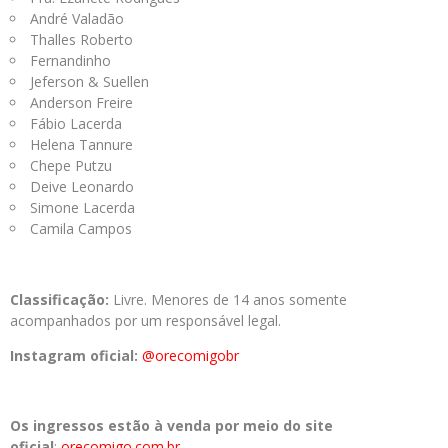
André Valadão
Thalles Roberto
Fernandinho
Jeferson & Suellen
Anderson Freire
Fábio Lacerda
Helena Tannure
Chepe Putzu
Deive Leonardo
Simone Lacerda
Camila Campos
Classificação:
Livre. Menores de 14 anos somente
acompanhados por um responsável legal.
Instagram oficial:
@orecomigobr
Os ingressos estão à venda por meio do site
oficial
:
orecomigo.com.br
.