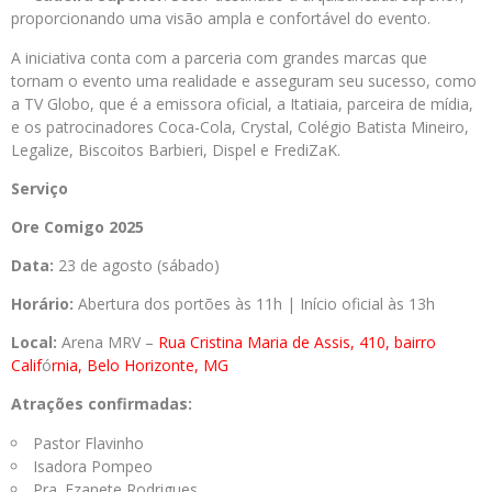
proporcionando uma visão ampla e confortável do evento.
A iniciativa conta com a parceria com grandes marcas que
tornam o evento uma realidade e asseguram seu sucesso, como
a TV Globo, que é a emissora oficial, a Itatiaia, parceira de mídia,
e os patrocinadores Coca-Cola, Crystal, Colégio Batista Mineiro,
Legalize, Biscoitos Barbieri, Dispel e FrediZaK.
Serviço
Ore Comigo 2025
Data:
23 de agosto (sábado)
Horário:
Abertura dos portões às 11h | Início oficial às 13h
Local:
Arena MRV –
Rua Cristina Maria de Assis, 410, bairro
Calif
ó
rnia, Belo Horizonte, MG
Atrações confirmadas:
Pastor Flavinho
Isadora Pompeo
Pra. Ezanete Rodrigues