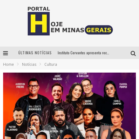
ÚLTIMAS NOTÍCIAS
Instituto Cervantes apresenta recital do alaudista mexicano Francisco Gil na série Segunda Musical
Home
Notícias
Cultura
Circuito Minas Musical chega a Sabará com show gratuito de Thiago Delegado, Nath Rodrigues e Tulio Araujo
É neste sábado: Marcelinho de Lima e Trio Virgulino agitam o Forró do Givanildo em Pedro Leopoldo
Projeta Cultura abre inscrições gratuitas em São João del-Rei para oficinas de elaboração de projetos culturais e inteligência artificial