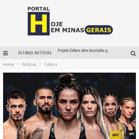
Projeta Cultura abre inscrições gratuitas em São João del-Rei para oficinas de elaboração de projetos culturais e inteligência artificial
ÚLTIMAS NOTÍCIAS
Instituto Cervantes apresenta recital do alaudista mexicano Francisco Gil na série Segunda Musical
Home
Notícias
Cultura
Circuito Minas Musical chega a Sabará com show gratuito de Thiago Delegado, Nath Rodrigues e Tulio Araujo
É neste sábado: Marcelinho de Lima e Trio Virgulino agitam o Forró do Givanildo em Pedro Leopoldo