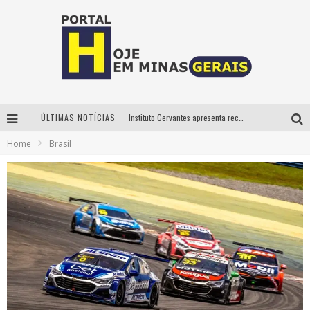
ÚLTIMAS NOTÍCIAS
Instituto Cervantes apresenta recital do alaudista mexicano Francisco Gil na série Segunda Musical
Home
Brasil
Circuito Minas Musical chega a Sabará com show gratuito de Thiago Delegado, Nath Rodrigues e Tulio Araujo
É neste sábado: Marcelinho de Lima e Trio Virgulino agitam o Forró do Givanildo em Pedro Leopoldo
Projeta Cultura abre inscrições gratuitas em São João del-Rei para oficinas de elaboração de projetos culturais e inteligência artificial