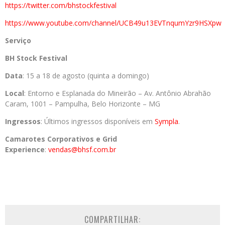
https://twitter.com/bhstockfestival
https://www.youtube.com/channel/UCB49u13EVTnqumYzr9HSXpw
Serviço
BH Stock Festival
Data
: 15 a 18 de agosto (quinta a domingo)
Local
: Entorno e Esplanada do Mineirão – Av. Antônio Abrahão
Caram, 1001 – Pampulha, Belo Horizonte – MG
Ingressos
: Últimos ingressos disponíveis em
Sympla
.
Camarotes Corporativos e Grid
Experience
:
vendas@bhsf.com.br
COMPARTILHAR: