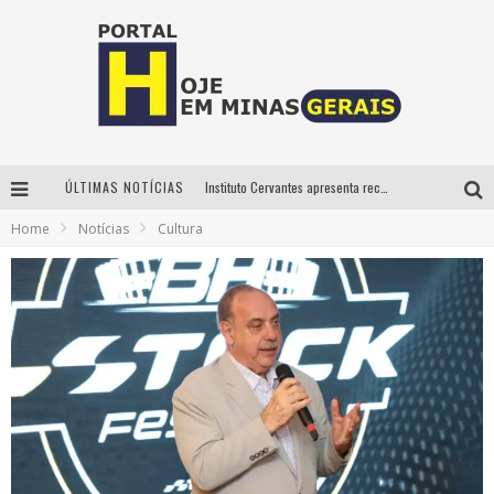
ÚLTIMAS NOTÍCIAS
Instituto Cervantes apresenta recital do alaudista mexicano Francisco Gil na série Segunda Musical
Home
Notícias
Cultura
Circuito Minas Musical chega a Sabará com show gratuito de Thiago Delegado, Nath Rodrigues e Tulio Araujo
É neste sábado: Marcelinho de Lima e Trio Virgulino agitam o Forró do Givanildo em Pedro Leopoldo
Projeta Cultura abre inscrições gratuitas em São João del-Rei para oficinas de elaboração de projetos culturais e inteligência artificial