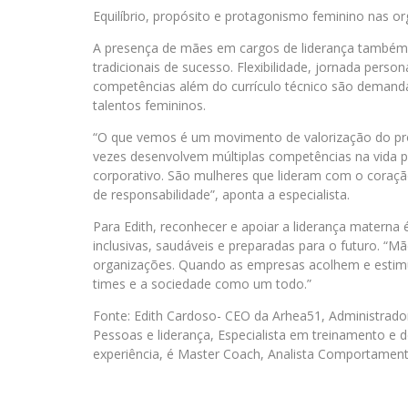
Equilíbrio, propósito e protagonismo feminino nas o
A presença de mães em cargos de liderança também d
tradicionais de sucesso. Flexibilidade, jornada pers
competências além do currículo técnico são demanda
talentos femininos.
“O que vemos é um movimento de valorização do pr
vezes desenvolvem múltiplas competências na vida 
corporativo. São mulheres que lideram com o coraçã
de responsabilidade”, aponta a especialista.
Para Edith, reconhecer e apoiar a liderança matern
inclusivas, saudáveis e preparadas para o futuro. “M
organizações. Quando as empresas acolhem e estimu
times e a sociedade como um todo.”
Fonte: Edith Cardoso- CEO da Arhea51, Administrad
Pessoas e liderança, Especialista em treinamento 
experiência, é Master Coach, Analista Comportamenta