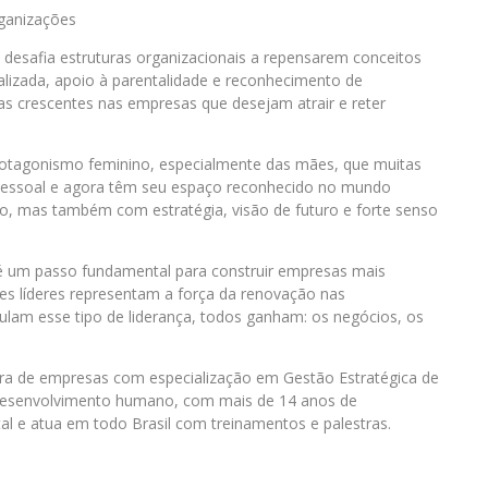
rganizações
esafia estruturas organizacionais a repensarem conceitos
onalizada, apoio à parentalidade e reconhecimento de
s crescentes nas empresas que desejam atrair e reter
otagonismo feminino, especialmente das mães, que muitas
pessoal e agora têm seu espaço reconhecido no mundo
o, mas também com estratégia, visão de futuro e forte senso
a é um passo fundamental para construir empresas mais
ães líderes representam a força da renovação nas
lam esse tipo de liderança, todos ganham: os negócios, os
ora de empresas com especialização em Gestão Estratégica de
e desenvolvimento humano, com mais de 14 anos de
l e atua em todo Brasil com treinamentos e palestras.