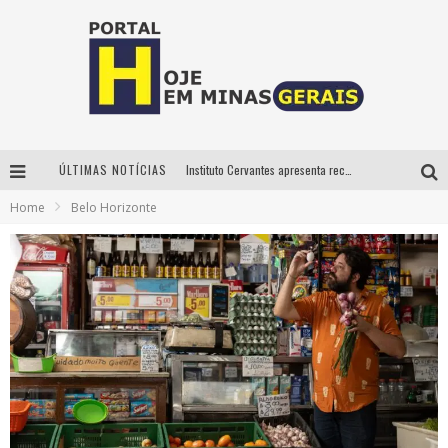
ÚLTIMAS NOTÍCIAS
Instituto Cervantes apresenta recital do alaudista mexicano Francisco Gil na série Segunda Musical
Home
Belo Horizonte
Circuito Minas Musical chega a Sabará com show gratuito de Thiago Delegado, Nath Rodrigues e Tulio Araujo
É neste sábado: Marcelinho de Lima e Trio Virgulino agitam o Forró do Givanildo em Pedro Leopoldo
Projeta Cultura abre inscrições gratuitas em São João del-Rei para oficinas de elaboração de projetos culturais e inteligência artificial