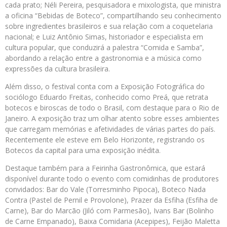
cada prato; Néli Pereira, pesquisadora e mixologista, que ministra
a oficina “Bebidas de Boteco”, compartilhando seu conhecimento
sobre ingredientes brasileiros e sua relação com a coquetelaria
nacional; e Luiz Antônio Simas, historiador e especialista em
cultura popular, que conduzirá a palestra “Comida e Samba”,
abordando a relação entre a gastronomia e a música como
expressões da cultura brasileira.
Além disso, o festival conta com a Exposição Fotográfica do
sociólogo Eduardo Freitas, conhecido como Preá, que retrata
botecos e biroscas de todo o Brasil, com destaque para o Rio de
Janeiro. A exposição traz um olhar atento sobre esses ambientes
que carregam memórias e afetividades de várias partes do país.
Recentemente ele esteve em Belo Horizonte, registrando os
Botecos da capital para uma exposição inédita.
Destaque também para a Feirinha Gastronômica, que estará
disponível durante todo o evento com comidinhas de produtores
convidados: Bar do Vale (Torresminho Pipoca), Boteco Nada
Contra (Pastel de Pernil e Provolone), Prazer da Esfiha (Esfiha de
Carne), Bar do Marcão (Jiló com Parmesão), Ivans Bar (Bolinho
de Carne Empanado), Baixa Comidaria (Acepipes), Feijão Maletta