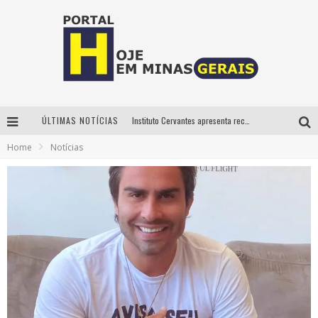
ÚLTIMAS NOTÍCIAS
Instituto Cervantes apresenta recital do alaudista mexicano Francisco Gil na série Segunda Musical
Home
Notícias
Circuito Minas Musical chega a Sabará com show gratuito de Thiago Delegado, Nath Rodrigues e Tulio Araujo
É neste sábado: Marcelinho de Lima e Trio Virgulino agitam o Forró do Givanildo em Pedro Leopoldo
Projeta Cultura abre inscrições gratuitas em São João del-Rei para oficinas de elaboração de projetos culturais e inteligência artificial