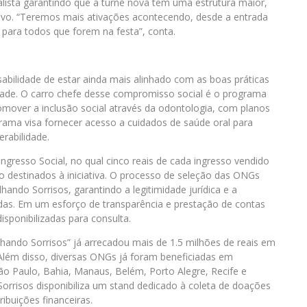
ista garantindo que a turnê nova tem uma estrutura maior,
ivo. “Teremos mais ativações acontecendo, desde a entrada
 para todos que forem na festa”, conta.
abilidade de estar ainda mais alinhado com as boas práticas
iedade. O carro chefe desse compromisso social é o programa
romover a inclusão social através da odontologia, com planos
rama visa fornecer acesso a cuidados de saúde oral para
erabilidade.
gresso Social, no qual cinco reais de cada ingresso vendido
o destinados à iniciativa. O processo de seleção das ONGs
hando Sorrisos, garantindo a legitimidade jurídica e a
adas. Em um esforço de transparência e prestação de contas
isponibilizadas para consulta.
ando Sorrisos” já arrecadou mais de 1.5 milhões de reais em
Além disso, diversas ONGs já foram beneficiadas em
 São Paulo, Bahia, Manaus, Belém, Porto Alegre, Recife e
Sorrisos disponibiliza um stand dedicado à coleta de doações
ribuições financeiras.