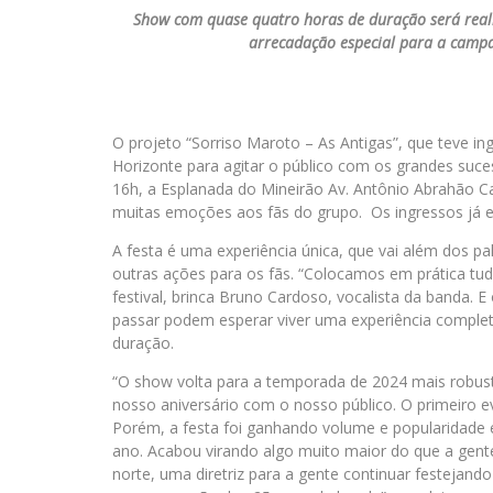
Show com quase quatro horas de duração será real
arrecadação especial para a campa
O projeto “Sorriso Maroto – As Antigas”, que teve in
Horizonte para agitar o público com os grandes suc
16h, a Esplanada do Mineirão Av. Antônio Abrahão C
muitas emoções aos fãs do grupo. Os ingressos já 
A festa é uma experiência única, que vai além dos palc
outras ações para os fãs. “Colocamos em prática t
festival, brinca Bruno Cardoso, vocalista da banda. 
passar podem esperar viver uma experiência comple
duração.
“O show volta para a temporada de 2024 mais robus
nosso aniversário com o nosso público. O primeiro ev
Porém, a festa foi ganhando volume e popularidade e
ano. Acabou virando algo muito maior do que a gent
norte, uma diretriz para a gente continuar festeja