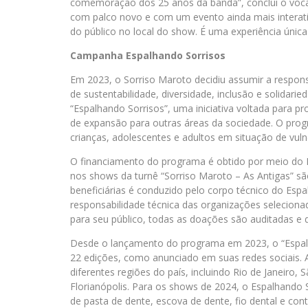
comemoração dos 25 anos da banda”, conclui o vocal
com palco novo e com um evento ainda mais interat
do público no local do show. É uma experiência única
Campanha Espalhando Sorrisos
Em 2023, o Sorriso Maroto decidiu assumir a respons
de sustentabilidade, diversidade, inclusão e solidar
“Espalhando Sorrisos”, uma iniciativa voltada para p
de expansão para outras áreas da sociedade. O prog
crianças, adolescentes e adultos em situação de vuln
O financiamento do programa é obtido por meio do In
nos shows da turnê “Sorriso Maroto – As Antigas” sã
beneficiárias é conduzido pelo corpo técnico do Espal
responsabilidade técnica das organizações selecion
para seu público, todas as doações são auditadas e d
Desde o lançamento do programa em 2023, o “Espalh
22 edições, como anunciado em suas redes sociais. 
diferentes regiões do país, incluindo Rio de Janeiro,
Florianópolis. Para os shows de 2024, o Espalhando 
de pasta de dente, escova de dente, fio dental e cont