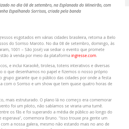
izado no dia 08 de setembro, na Esplanada do Mineirão, com
nha Espalhando Sorrisos, criada pela banda
gressos esgotados em várias cidades brasileira, retorna a Belo
essos do Sorriso Maroto. No dia 08 de setembro, domingo, às
aram, 1001 – São José) vai sediar o evento que promete
estão à venda por meio da plataforma
ingresse.com
.
os, e inclui Karaokê, tirolesa, totens interativos e diversas
udo o que desenhamos no papel e fizemos o nosso próprio
E o grupo garante que o público das cidades por onde a festa
ta com o Sorriso e um show que tem quase quatro horas de
to, mais estruturado. O plano lá no começo era comemorar
ento foi um piloto, não sabíamos se viraria uma turnê.
ntre os fãs e foi superando a média de público ao longo do
e esperava”, comemora Bruno. “Isso trouxe pra gente um
ndo com a nossa galera, mesmo não estando mais no ano de