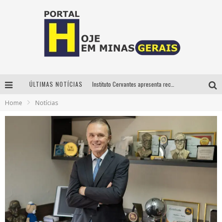
ÚLTIMAS NOTÍCIAS
Instituto Cervantes apresenta recital do alaudista mexicano Francisco Gil na série Segunda Musical
Home
Notícias
Circuito Minas Musical chega a Sabará com show gratuito de Thiago Delegado, Nath Rodrigues e Tulio Araujo
É neste sábado: Marcelinho de Lima e Trio Virgulino agitam o Forró do Givanildo em Pedro Leopoldo
Projeta Cultura abre inscrições gratuitas em São João del-Rei para oficinas de elaboração de projetos culturais e inteligência artificial