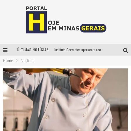
ÚLTIMAS NOTÍCIAS
Instituto Cervantes apresenta recital do alaudista mexicano Francisco Gil na série Segunda Musical
Home
Notícias
Circuito Minas Musical chega a Sabará com show gratuito de Thiago Delegado, Nath Rodrigues e Tulio Araujo
É neste sábado: Marcelinho de Lima e Trio Virgulino agitam o Forró do Givanildo em Pedro Leopoldo
Projeta Cultura abre inscrições gratuitas em São João del-Rei para oficinas de elaboração de projetos culturais e inteligência artificial