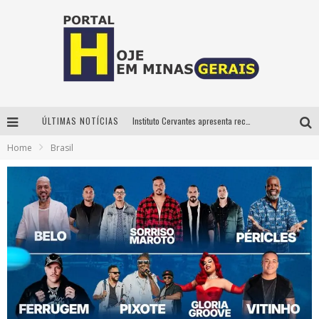
ÚLTIMAS NOTÍCIAS
Instituto Cervantes apresenta recital do alaudista mexicano Francisco Gil na série Segunda Musical
Home
Brasil
Circuito Minas Musical chega a Sabará com show gratuito de Thiago Delegado, Nath Rodrigues e Tulio Araujo
É neste sábado: Marcelinho de Lima e Trio Virgulino agitam o Forró do Givanildo em Pedro Leopoldo
Projeta Cultura abre inscrições gratuitas em São João del-Rei para oficinas de elaboração de projetos culturais e inteligência artificial