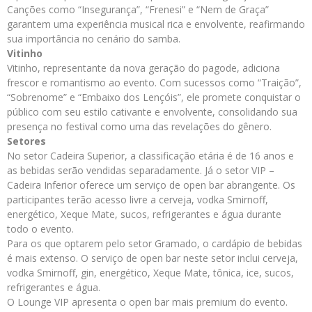
Canções como “Insegurança”, “Frenesi” e “Nem de Graça”
garantem uma experiência musical rica e envolvente, reafirmando
sua importância no cenário do samba.
Vitinho
Vitinho, representante da nova geração do pagode, adiciona
frescor e romantismo ao evento. Com sucessos como “Traição”,
“Sobrenome” e “Embaixo dos Lençóis”, ele promete conquistar o
público com seu estilo cativante e envolvente, consolidando sua
presença no festival como uma das revelações do gênero.
Setores
No setor Cadeira Superior, a classificação etária é de 16 anos e
as bebidas serão vendidas separadamente. Já o setor VIP –
Cadeira Inferior oferece um serviço de open bar abrangente. Os
participantes terão acesso livre a cerveja, vodka Smirnoff,
energético, Xeque Mate, sucos, refrigerantes e água durante
todo o evento.
Para os que optarem pelo setor Gramado, o cardápio de bebidas
é mais extenso. O serviço de open bar neste setor inclui cerveja,
vodka Smirnoff, gin, energético, Xeque Mate, tônica, ice, sucos,
refrigerantes e água.
O Lounge VIP apresenta o open bar mais premium do evento.