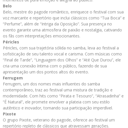
Belo
Belo, mestre do pagode romântico, enriquece o festival com sua
voz marcante e repertório que inclui clássicos como “Tua Boca” e
“Perfume”, além de “Intriga da Oposição”. Sua presença no
evento garante uma atmosfera de paixão e nostalgia, cativando
os fãs com interpretações emocionantes.
Péricles
Péricles, com sua trajetória sólida no samba, leva ao festival a
sofisticação de seu talento vocal e carisma. Com músicas como
“Final de Tarde”, “Linguagem dos Olhos” e “Até Que Durou”, ele
cria uma conexão íntima com o público, fazendo de sua
apresentação um dos pontos altos do evento.
Ferrugem
Ferrugem, um dos nomes mais influentes do samba
contemporâneo, traz ao festival uma mistura de tradição e
modernidade. Com hits como “Pirata e Tesouro”, “Atrasadinha” e
“É Natural”, ele promete envolver a plateia com seu estilo
autêntico e inovador, tornando sua participação imperdível.
Pixote
O grupo Pixote, veterano do pagode, oferece ao festival um
repertório repleto de clássicos que atravessam gerações.