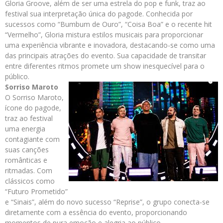
Gloria Groove, além de ser uma estrela do pop e funk, traz ao
festival sua interpretação única do pagode. Conhecida por
sucessos como “Bumbum de Ouro”, “Coisa Boa” e o recente hit
“Vermelho”, Gloria mistura estilos musicais para proporcionar
uma experiência vibrante e inovadora, destacando-se como uma
das principais atrações do evento. Sua capacidade de transitar
entre diferentes ritmos promete um show inesquecível para o
público.
Sorriso Maroto
O Sorriso Maroto,
ícone do pagode,
traz ao festival
uma energia
contagiante com
suas canções
românticas e
ritmadas. Com
clássicos como
“Futuro Prometido”
e “Sinais”, além do novo sucesso “Reprise”, o grupo conecta-se
diretamente com a essência do evento, proporcionando
momentos de pura emoção e alegria ao público.