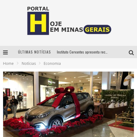
ÚLTIMAS NOTÍCIAS
Instituto Cervantes apresenta recital do alaudista mexicano Francisco Gil na série Segunda Musical
Home
Notícias
Economia
Circuito Minas Musical chega a Sabará com show gratuito de Thiago Delegado, Nath Rodrigues e Tulio Araujo
É neste sábado: Marcelinho de Lima e Trio Virgulino agitam o Forró do Givanildo em Pedro Leopoldo
Projeta Cultura abre inscrições gratuitas em São João del-Rei para oficinas de elaboração de projetos culturais e inteligência artificial