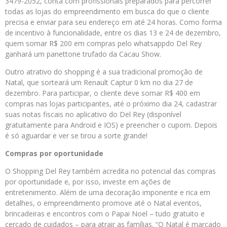
3479-2052, conta com profissionais preparados para percorrer
todas as lojas do empreendimento em busca do que o cliente
precisa e enviar para seu endereço em até 24 horas. Como forma
de incentivo à funcionalidade, entre os dias 13 e 24 de dezembro,
quem somar R$ 200 em compras pelo whatsappdo Del Rey
ganhará um panettone trufado da Cacau Show.
Outro atrativo do shopping é a sua tradicional promoção de
Natal, que sorteará um Renault Captur 0 km no dia 27 de
dezembro. Para participar, o cliente deve somar R$ 400 em
compras nas lojas participantes, até o próximo dia 24, cadastrar
suas notas fiscais no aplicativo do Del Rey (disponível
gratuitamente para Android e IOS) e preencher o cupom. Depois
é só aguardar e ver se tirou a sorte grande!
Compras por oportunidade
O Shopping Del Rey também acredita no potencial das compras
por oportunidade e, por isso, investe em ações de
entretenimento. Além de uma decoração imponente e rica em
detalhes, o empreendimento promove até o Natal eventos,
brincadeiras e encontros com o Papai Noel – tudo gratuito e
cercado de cuidados – para atrair as famílias. “O Natal é marcado