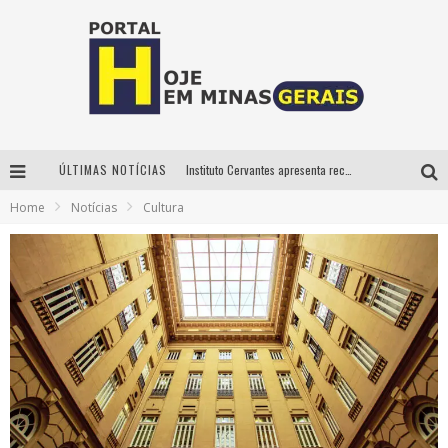
ÚLTIMAS NOTÍCIAS
Instituto Cervantes apresenta recital do alaudista mexicano Francisco Gil na série Segunda Musical
Home
Notícias
Cultura
Circuito Minas Musical chega a Sabará com show gratuito de Thiago Delegado, Nath Rodrigues e Tulio Araujo
É neste sábado: Marcelinho de Lima e Trio Virgulino agitam o Forró do Givanildo em Pedro Leopoldo
Projeta Cultura abre inscrições gratuitas em São João del-Rei para oficinas de elaboração de projetos culturais e inteligência artificial