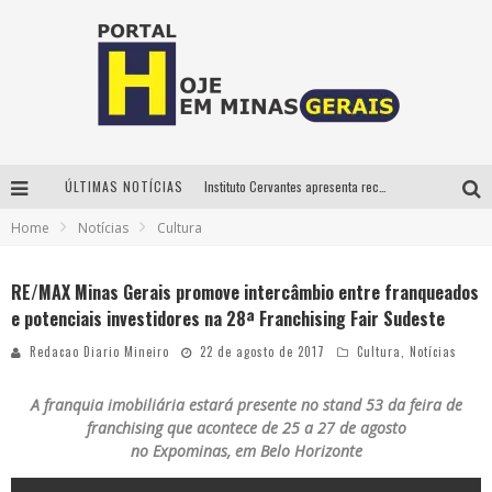
ÚLTIMAS NOTÍCIAS
Instituto Cervantes apresenta recital do alaudista mexicano Francisco Gil na série Segunda Musical
Home
Notícias
Cultura
Circuito Minas Musical chega a Sabará com show gratuito de Thiago Delegado, Nath Rodrigues e Tulio Araujo
É neste sábado: Marcelinho de Lima e Trio Virgulino agitam o Forró do Givanildo em Pedro Leopoldo
RE/MAX Minas Gerais promove intercâmbio entre franqueados
e potenciais investidores na 28ª Franchising Fair Sudeste
Projeta Cultura abre inscrições gratuitas em São João del-Rei para oficinas de elaboração de projetos culturais e inteligência artificial
Redacao Diario Mineiro
22 de agosto de 2017
Cultura
,
Notícias
A franquia imobiliária estará presente no stand 53 da feira de
franchising que acontece de 25 a 27 de agosto
no Expominas, em Belo Horizonte