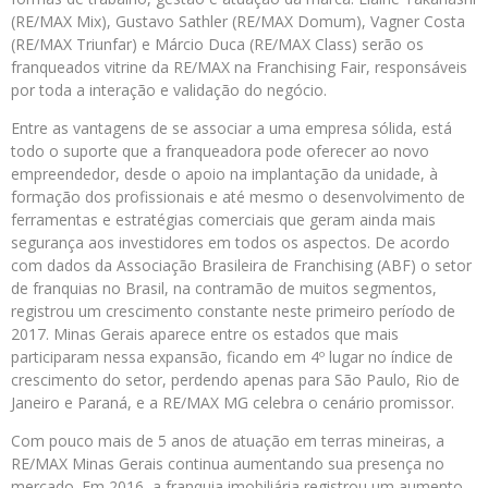
(RE/MAX Mix), Gustavo Sathler (RE/MAX Domum), Vagner Costa
(RE/MAX Triunfar) e Márcio Duca (RE/MAX Class) serão os
franqueados vitrine da RE/MAX na Franchising Fair, responsáveis
por toda a interação e validação do negócio.
Entre as vantagens de se associar a uma empresa sólida, está
todo o suporte que a franqueadora pode oferecer ao novo
empreendedor, desde o apoio na implantação da unidade, à
formação dos profissionais e até mesmo o desenvolvimento de
ferramentas e estratégias comerciais que geram ainda mais
segurança aos investidores em todos os aspectos. De acordo
com dados da Associação Brasileira de Franchising (ABF) o setor
de franquias no Brasil, na contramão de muitos segmentos,
registrou um crescimento constante neste primeiro período de
2017. Minas Gerais aparece entre os estados que mais
participaram nessa expansão, ficando em 4º lugar no índice de
crescimento do setor, perdendo apenas para São Paulo, Rio de
Janeiro e Paraná, e a RE/MAX MG celebra o cenário promissor.
Com pouco mais de 5 anos de atuação em terras mineiras, a
RE/MAX Minas Gerais continua aumentando sua presença no
mercado. Em 2016, a franquia imobiliária registrou um aumento