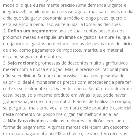
modelo: o que eu realmente preciso (uma demanda urgente e
inegociável); aquilo que não preciso agora, mas são coisas do dia
a dia que vão gerar economia a médio e longo prazo; quero e
está valendo a pena. Isso vai te ajudar a tomar as decisões;
Defina um orçamento:
analise suas contas pessoais dos
próximos meses e estipule um limite de gastos. Lembre-se, que
em janeiro os gastos aumentam com as despesas fixas de início
de ano, como pagamento de impostos, matrícula e material
escolar, seguro, entre outros;
Seja racional:
promessas de descontos muito significativos
mexem com a nossa emoção. Mas, é preciso ser racional para
não se endividar. Sempre que possível, faça uma pesquisa de
valor – o ideal é monitorar os preços com antecedência para ter
certeza se realmente está valendo a pena. Se não fez o dever de
casa, pesquise o mesmo produto em várias lojas, pode haver
grande variação de uma pra outra. E antes de finalizar a compra,
se pergunte, mais uma vez: a compra deste produto é essencial
neste momento ou posso me organizar melhor e adiá-la?;
Não faça dívidas:
avalie as melhores condições em cada
forma de pagamento. Algumas marcas oferecem um desconto
extra para pagamento no PIX ou boleto, se você tem recursos