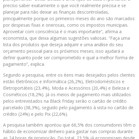
preciso saber exatamente o que você realmente precisa e se
planejar para não deixar as finanças descontroladas,
principalmente porque os primeiros meses do ano são marcados
por despesas fixas e onerosas, como os impostos municipais.
Aproveitar com consciência é o mais importante”, afirma a
economista, que deixa algumas sugestões valiosas. “Faça uma
lista dos produtos que deseja adquirir e uma análise do seu
orçamento pessoal para os próximos meses; isso ajudará a
definir quanto pode ser comprometido e qual a melhor forma de
pagamento”, explica.
Segundo a pesquisa, entre os itens mais desejados pelos clientes
estão Eletrônicos e Informática (26,2%), Eletrodomésticos e
Eletroportáteis (23,4%), Moda e Acessórios (20,4%) e Beleza e
Cosméticos (18,2%). Já os meios de pagamento mais utilizados
pelos entrevistados na Black Friday serão o cartão de crédito
parcelado (38,3%), seguido pelo pagamento à vista no cartão de
crédito (24%) e pelo Pix (22,6%).
A pesquisa também apontou que 66,5% dos consumidores têm o
hábito de economizar dinheiro para gastar nas compras durante
as 24 horas de promoção. Do total, 23,5% já economizam desde