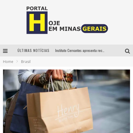
ÚLTIMAS NOTÍCIAS
Instituto Cervantes apresenta recital do alaudista mexicano Francisco Gil na série Segunda Musical
Home
Brasil
Circuito Minas Musical chega a Sabará com show gratuito de Thiago Delegado, Nath Rodrigues e Tulio Araujo
É neste sábado: Marcelinho de Lima e Trio Virgulino agitam o Forró do Givanildo em Pedro Leopoldo
Projeta Cultura abre inscrições gratuitas em São João del-Rei para oficinas de elaboração de projetos culturais e inteligência artificial