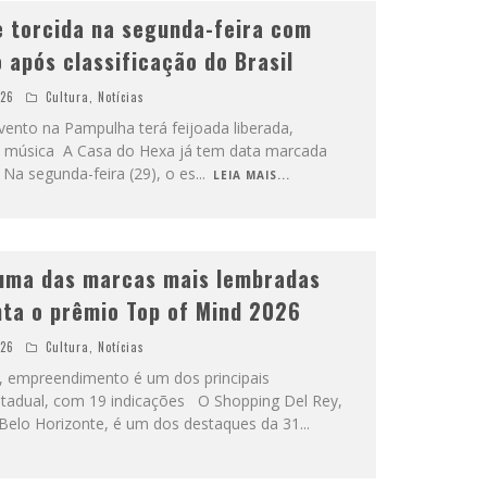
e torcida na segunda-feira com
 após classificação do Brasil
026
Cultura
,
Notícias
vento na Pampulha terá feijoada liberada,
a música A Casa do Hexa já tem data marcada
 Na segunda-feira (29), o es
...
LEIA MAIS...
 uma das marcas mais lembradas
nta o prêmio Top of Mind 2026
026
Cultura
,
Notícias
, empreendimento é um dos principais
tadual, com 19 indicações O Shopping Del Rey,
 Belo Horizonte, é um dos destaques da 31
...