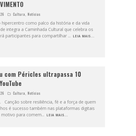
OVIMENTO
026
Cultura
,
Notícias
 hipercentro como palco da história e da vida
e integra a Caminhada Cultural que celebra os
á participantes para compartilhar
...
LEIA MAIS...
u com Péricles ultrapassa 10
 YouTube
026
Cultura
,
Notícias
o. Canção sobre resiliência, fé e a força de quem
nhos é sucesso também nas plataformas digitais
m motivo para comem
...
LEIA MAIS...