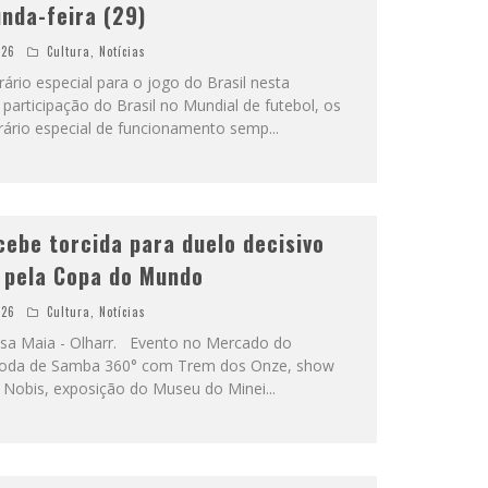
unda-feira (29)
026
Cultura
,
Notícias
rio especial para o jogo do Brasil nesta
 participação do Brasil no Mundial de futebol, os
ário especial de funcionamento semp
...
cebe torcida para duelo decisivo
o pela Copa do Mundo
026
Cultura
,
Notícias
issa Maia - Olharr. Evento no Mercado do
 Roda de Samba 360° com Trem dos Onze, show
 Nobis, exposição do Museu do Minei
...