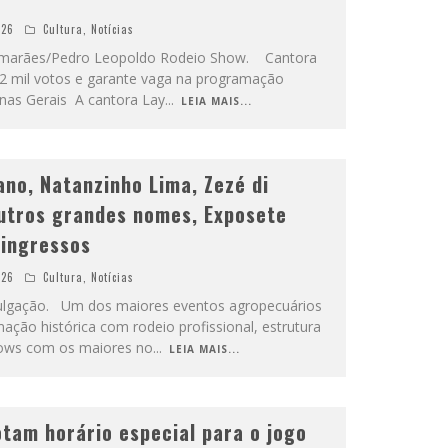
026
Cultura
,
Notícias
Guimarães/Pedro Leopoldo Rodeio Show. Cantora
2 mil votos e garante vaga na programação
inas Gerais A cantora Lay
...
LEIA MAIS...
ano, Natanzinho Lima, Zezé di
utros grandes nomes, Exposete
 ingressos
026
Cultura
,
Notícias
ivulgação. Um dos maiores eventos agropecuários
ação histórica com rodeio profissional, estrutura
hows com os maiores no
...
LEIA MAIS...
tam horário especial para o jogo