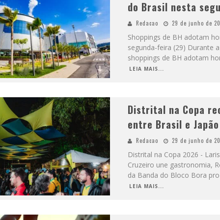
do Brasil nesta seg
Redacao
29 de junho de 2
Shoppings de BH adotam horá
segunda-feira (29) Durante a
shoppings de BH adotam hor
LEIA MAIS...
Distrital na Copa re
entre Brasil e Japã
Redacao
29 de junho de 2
Distrital na Copa 2026 - Lar
Cruzeiro une gastronomia,
da Banda do Bloco Bora pro
LEIA MAIS...