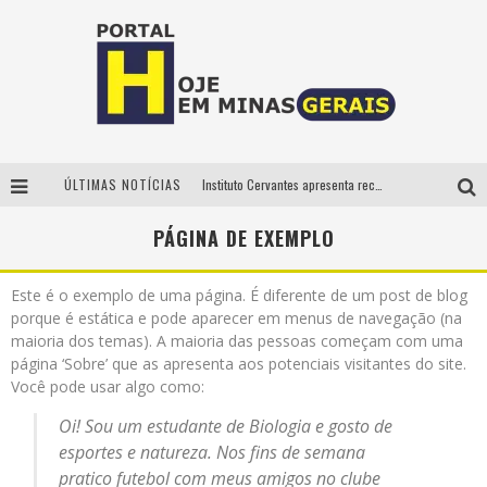
ÚLTIMAS NOTÍCIAS
Instituto Cervantes apresenta recital do alaudista mexicano Francisco Gil na série Segunda Musical
Circuito Minas Musical chega a Sabará com show gratuito de Thiago Delegado, Nath Rodrigues e Tulio Araujo
PÁGINA DE EXEMPLO
É neste sábado: Marcelinho de Lima e Trio Virgulino agitam o Forró do Givanildo em Pedro Leopoldo
Este é o exemplo de uma página. É diferente de um post de blog
Projeta Cultura abre inscrições gratuitas em São João del-Rei para oficinas de elaboração de projetos culturais e inteligência artificial
porque é estática e pode aparecer em menus de navegação (na
maioria dos temas). A maioria das pessoas começam com uma
página ‘Sobre’ que as apresenta aos potenciais visitantes do site.
Você pode usar algo como:
Oi! Sou um estudante de Biologia e gosto de
esportes e natureza. Nos fins de semana
pratico futebol com meus amigos no clube