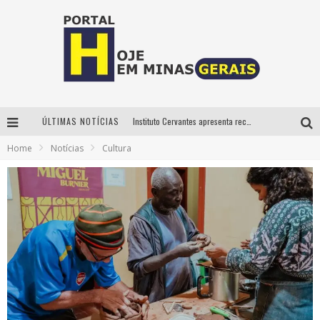
ÚLTIMAS NOTÍCIAS
Instituto Cervantes apresenta recital do alaudista mexicano Francisco Gil na série Segunda Musical
Home
Notícias
Cultura
Circuito Minas Musical chega a Sabará com show gratuito de Thiago Delegado, Nath Rodrigues e Tulio Araujo
É neste sábado: Marcelinho de Lima e Trio Virgulino agitam o Forró do Givanildo em Pedro Leopoldo
Projeta Cultura abre inscrições gratuitas em São João del-Rei para oficinas de elaboração de projetos culturais e inteligência artificial