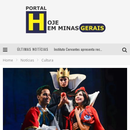
ÚLTIMAS NOTÍCIAS
Instituto Cervantes apresenta recital do alaudista mexicano Francisco Gil na série Segunda Musical
Home
Notícias
Cultura
Circuito Minas Musical chega a Sabará com show gratuito de Thiago Delegado, Nath Rodrigues e Tulio Araujo
É neste sábado: Marcelinho de Lima e Trio Virgulino agitam o Forró do Givanildo em Pedro Leopoldo
Projeta Cultura abre inscrições gratuitas em São João del-Rei para oficinas de elaboração de projetos culturais e inteligência artificial