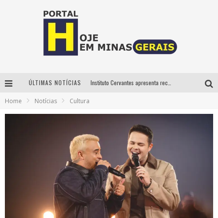
ÚLTIMAS NOTÍCIAS
Instituto Cervantes apresenta recital do alaudista mexicano Francisco Gil na série Segunda Musical
Home
Notícias
Cultura
Circuito Minas Musical chega a Sabará com show gratuito de Thiago Delegado, Nath Rodrigues e Tulio Araujo
É neste sábado: Marcelinho de Lima e Trio Virgulino agitam o Forró do Givanildo em Pedro Leopoldo
Projeta Cultura abre inscrições gratuitas em São João del-Rei para oficinas de elaboração de projetos culturais e inteligência artificial