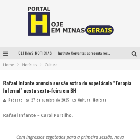
ÚLTIMAS NOTÍCIAS
Instituto Cervantes apresenta recital do alaudista mexicano Francisco Gil na série Segunda Musical
Home
Notícias
Cultura
Circuito Minas Musical chega a Sabará com show gratuito de Thiago Delegado, Nath Rodrigues e Tulio Araujo
É neste sábado: Marcelinho de Lima e Trio Virgulino agitam o Forró do Givanildo em Pedro Leopoldo
Rafael Infante anuncia sessão extra do espetáculo “Terapia
Infernal” nesta sexta-feira em BH
Projeta Cultura abre inscrições gratuitas em São João del-Rei para oficinas de elaboração de projetos culturais e inteligência artificial
Redacao
27 de outubro de 2025
Cultura
,
Notícias
Rafael Infante – Carol Portilho.
Com ingressos esgotados para a primeira sessão, nova