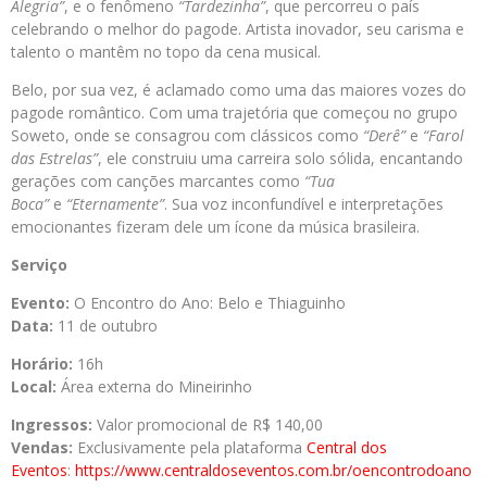
Alegria”
, e o fenômeno
“Tardezinha”
, que percorreu o país
celebrando o melhor do pagode. Artista inovador, seu carisma e
talento o mantêm no topo da cena musical.
Belo, por sua vez, é aclamado como uma das maiores vozes do
pagode romântico. Com uma trajetória que começou no grupo
Soweto, onde se consagrou com clássicos como
“Derê”
e
“Farol
das Estrelas”
, ele construiu uma carreira solo sólida, encantando
gerações com canções marcantes como
“Tua
Boca”
e
“Eternamente”
. Sua voz inconfundível e interpretações
emocionantes fizeram dele um ícone da música brasileira.
Serviço
Evento:
O Encontro do Ano: Belo e Thiaguinho
Data:
11 de outubro
Horário:
16h
Local:
Área externa do Mineirinho
Ingressos:
Valor promocional de R$ 140,00
Vendas:
Exclusivamente pela plataforma
Central dos
Eventos
:
https://www.centraldoseventos.
com.br/oencontrodoano