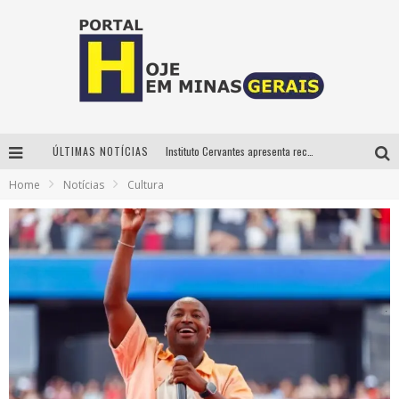
ÚLTIMAS NOTÍCIAS
Instituto Cervantes apresenta recital do alaudista mexicano Francisco Gil na série Segunda Musical
Home
Notícias
Cultura
Circuito Minas Musical chega a Sabará com show gratuito de Thiago Delegado, Nath Rodrigues e Tulio Araujo
É neste sábado: Marcelinho de Lima e Trio Virgulino agitam o Forró do Givanildo em Pedro Leopoldo
Projeta Cultura abre inscrições gratuitas em São João del-Rei para oficinas de elaboração de projetos culturais e inteligência artificial