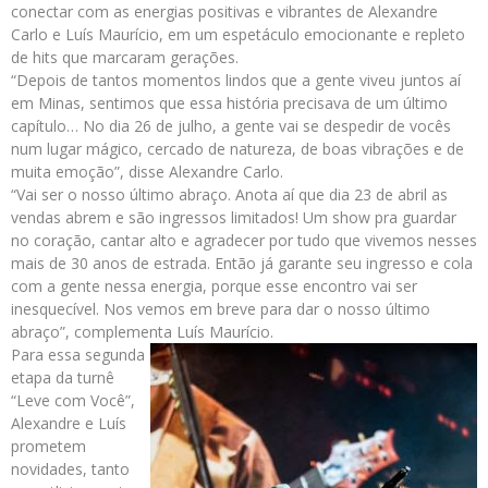
conectar com as energias positivas e vibrantes de Alexandre
Carlo e Luís Maurício, em um espetáculo emocionante e repleto
de hits que marcaram gerações.
“Depois de tantos momentos lindos que a gente viveu juntos aí
em Minas, sentimos que essa história precisava de um último
capítulo… No dia 26 de julho, a gente vai se despedir de vocês
num lugar mágico, cercado de natureza, de boas vibrações e de
muita emoção”, disse Alexandre Carlo.
“Vai ser o nosso último abraço. Anota aí que dia 23 de abril as
vendas abrem e são ingressos limitados! Um show pra guardar
no coração, cantar alto e agradecer por tudo que vivemos nesses
mais de 30 anos de estrada. Então já garante seu ingresso e cola
com a gente nessa energia, porque esse encontro vai ser
inesquecível. Nos vemos em breve para dar o nosso último
abraço”, complementa Luís Maurício.
Para essa segunda
etapa da turnê
“Leve com Você”,
Alexandre e Luís
prometem
novidades, tanto