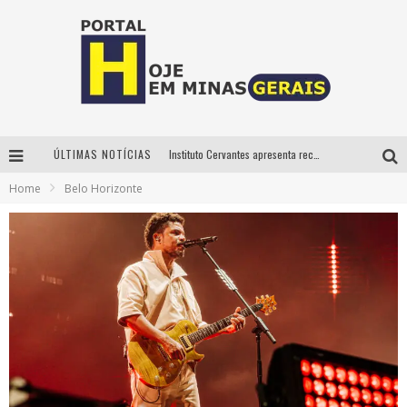
ÚLTIMAS NOTÍCIAS
Instituto Cervantes apresenta recital do alaudista mexicano Francisco Gil na série Segunda Musical
Home
Belo Horizonte
Circuito Minas Musical chega a Sabará com show gratuito de Thiago Delegado, Nath Rodrigues e Tulio Araujo
É neste sábado: Marcelinho de Lima e Trio Virgulino agitam o Forró do Givanildo em Pedro Leopoldo
Projeta Cultura abre inscrições gratuitas em São João del-Rei para oficinas de elaboração de projetos culturais e inteligência artificial