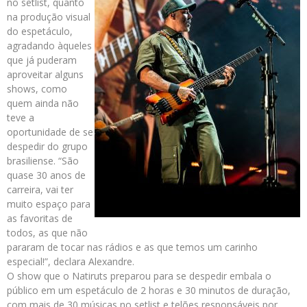
no setlist, quanto
na produção visual
do espetáculo,
agradando àqueles
que já puderam
aproveitar alguns
shows, como
quem ainda não
teve a
oportunidade de se
despedir do grupo
brasiliense. “São
quase 30 anos de
carreira, vai ter
muito espaço para
as favoritas de
todos, as que não
pararam de tocar nas rádios e as que temos um carinho
especial!”, declara Alexandre.
O show que o Natiruts preparou para se despedir embala o
público em um espetáculo de 2 horas e 30 minutos de duração,
com mais de 30 músicas no setlist e telões responsáveis por