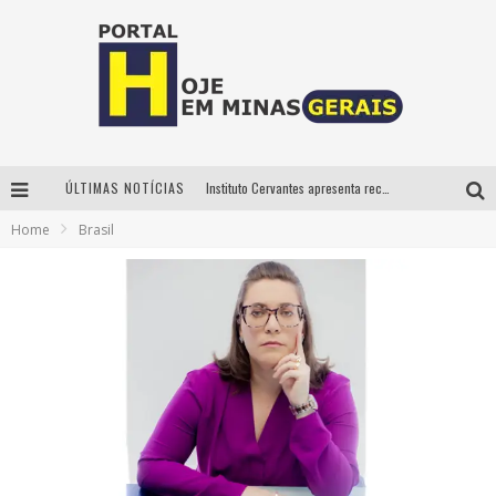
ÚLTIMAS NOTÍCIAS
Instituto Cervantes apresenta recital do alaudista mexicano Francisco Gil na série Segunda Musical
Home
Brasil
Circuito Minas Musical chega a Sabará com show gratuito de Thiago Delegado, Nath Rodrigues e Tulio Araujo
É neste sábado: Marcelinho de Lima e Trio Virgulino agitam o Forró do Givanildo em Pedro Leopoldo
Projeta Cultura abre inscrições gratuitas em São João del-Rei para oficinas de elaboração de projetos culturais e inteligência artificial