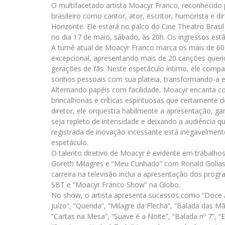
O multifacetado artista Moacyr Franco, reconhecido p
brasileiro como cantor, ator, escritor, humorista e 
Horizonte. Ele estará no palco do Cine Theatro Brasi
no dia 17 de maio, sábado, às 20h. Os ingressos es
A turnê atual de Moacyr Franco marca os mais de 60
excepcional, apresentando mais de 20 canções que
gerações de fãs. Neste espetáculo íntimo, ele compart
sonhos pessoais com sua plateia, transformando-a e
Alternando papéis com facilidade, Moacyr encanta 
brincalhonas e críticas espirituosas que certamente 
diretor, ele orquestra habilmente a apresentação, 
seja repleto de intensidade e deixando a audiência 
registrada de inovação incessante está inegavelment
espetáculo.
O talento diretivo de Moacyr é evidente em trabalh
Goreth Milagres e “Meu Cunhado” com Ronald Golias
carreira na televisão inclui a apresentação dos prog
SBT e “Moacyr Franco Show” na Globo.
No show, o artista apresenta sucessos como “Doce
Juízo”, “Querida”, “Milagre da Flecha”, “Balada das M
“Cartas na Mesa”, “Suave é a Noite”, “Balada nº 7”,