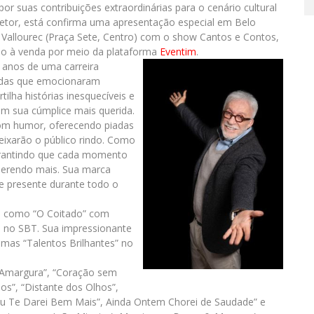
or suas contribuições extraordinárias para o cenário cultural
diretor, está confirma uma apresentação especial em Belo
l Vallourec (Praça Sete, Centro) com o show Cantos e Contos,
tão à venda por meio da plataforma
Eventim
.
 anos de uma carreira
ridas que emocionaram
ilha histórias inesquecíveis e
m sua cúmplice mais querida.
com humor, oferecendo piadas
deixarão o público rindo. Como
garantindo que cada momento
querendo mais. Sua marca
e presente durante todo o
os como “O Coitado” com
 no SBT. Sua impressionante
ramas “Talentos Brilhantes” no
 Amargura”, “Coração sem
ãos”, “Distante dos Olhos”,
 “Eu Te Darei Bem Mais”, Ainda Ontem Chorei de Saudade” e