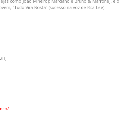
nejas como João Mineiro); Marciano e Bruno & Marrone), e o
ovem, “Tudo Vira Bosta” (sucesso na voz de Rita Lee).
(BH)
anco/