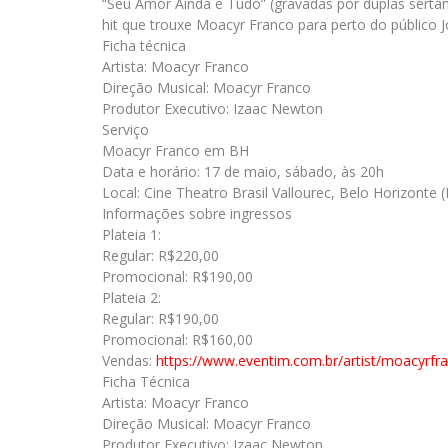
“Seu Amor Ainda é Tudo” (gravadas por duplas serta
hit que trouxe Moacyr Franco para perto do público J
Ficha técnica
Artista: Moacyr Franco
Direção Musical: Moacyr Franco
Produtor Executivo: Izaac Newton
Serviço
Moacyr Franco em BH
Data e horário: 17 de maio, sábado, às 20h
Local: Cine Theatro Brasil Vallourec, Belo Horizonte 
Informações sobre ingressos
Plateia 1:
Regular: R$220,00
Promocional: R$190,00
Plateia 2:
Regular: R$190,00
Promocional: R$160,00
Vendas:
https://www.eventim.com.br/
artist/moacyrfr
Ficha Técnica
Artista: Moacyr Franco
Direção Musical: Moacyr Franco
Produtor Executivo: Izaac Newton