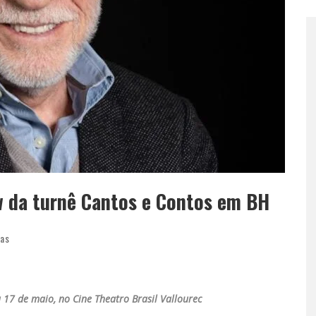
 da turnê Cantos e Contos em BH
ias
17 de maio, no Cine Theatro Brasil Vallourec