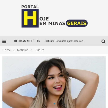
ÚLTIMAS NOTÍCIAS
Instituto Cervantes apresenta recital do alaudista mexicano Francisco Gil na série Segunda Musical
Home
Notícias
Cultura
Circuito Minas Musical chega a Sabará com show gratuito de Thiago Delegado, Nath Rodrigues e Tulio Araujo
É neste sábado: Marcelinho de Lima e Trio Virgulino agitam o Forró do Givanildo em Pedro Leopoldo
Projeta Cultura abre inscrições gratuitas em São João del-Rei para oficinas de elaboração de projetos culturais e inteligência artificial