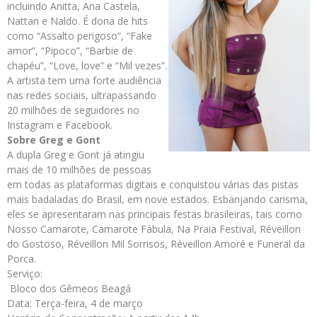
incluindo Anitta, Ana Castela,
Nattan e Naldo. É dona de hits
como “Assalto perigoso”, “Fake
amor”, “Pipoco”, “Barbie de
chapéu”, “Love, love” e “Mil vezes”.
A artista tem uma forte audiência
nas redes sociais, ultrapassando
20 milhões de seguidores no
Instagram e Facebook.
Sobre Greg e Gont
A dupla Greg e Gont já atingiu
mais de 10 milhões de pessoas
em todas as plataformas digitais e conquistou várias das pistas
mais badaladas do Brasil, em nove estados. Esbanjando carisma,
eles se apresentaram nas principais festas brasileiras, tais como
Nosso Camarote, Camarote Fábula, Na Praia Festival, Réveillon
do Gostoso, Réveillon Mil Sorrisos, Réveillon Amoré e Funeral da
Porca.
Serviço:
Bloco dos Gêmeos Beagá
Data: Terça-feira, 4 de março