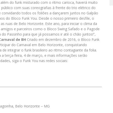
e, além do funk misturado com o ritmo carioca, haverá muito
úblico com suas coreografias à frente do trio elétrico do
 convidando todos os foliões a dançarem juntos no Galpão
os do Bloco Funk You. Desde o nosso primeiro desfile, o
 as ruas de Belo Horizonte. Este ano, para iniciar o clima da
do amigos e parceiros como o Bloco Swing Safado e o Pagode
do Passinho para que já possamos ir até o chão juntos!”,
Carnaval de BH
Criado em dezembro de 2016, o Bloco Funk
icipar do Carnaval em Belo Horizonte, conquistando
 integrar o funk brasileiro ao ritmo contagiante da folia.
 a terça-feira, 4 de março, e mais informações serão
ades, siga o Funk You nas redes sociais:
 Lagoinha, Belo Horizonte – MG