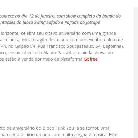
 acontece no dia 12 de janeiro, com show completo da banda do
entações do Bloco Swing Safado e Pagode do Jottapê
orizonte, celebra seu oitavo aniversário com uma grande
ital mineira, inicia o agito deste ano com um evento repleto de
 14h, no Galpão 54 (Rua Francisco Soucasseaux, 54, Lagoinha).
o, ensaio aberto da Ala do Passinho, e ainda shows do
sos estão à venda por meio da plataforma
Gofree
.
to de aniversário do Bloco Funk You já se tornou uma
 marcando o início do ano com muita alegria e música. Este