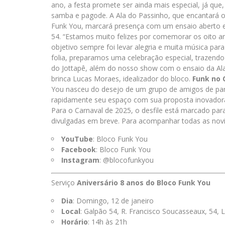
ano, a festa promete ser ainda mais especial, já qu
samba e pagode. A Ala do Passinho, que encantará o p
Funk You, marcará presença com um ensaio aberto e
54. “Estamos muito felizes por comemorar os oito an
objetivo sempre foi levar alegria e muita música para
folia, preparamos uma celebração especial, trazen
do Jottapê, além do nosso show com o ensaio da Ala 
brinca Lucas Moraes, idealizador do bloco.
Funk no 
You nasceu do desejo de um grupo de amigos de part
rapidamente seu espaço com sua proposta inovadora de
Para o Carnaval de 2025, o desfile está marcado para
divulgadas em breve. Para acompanhar todas as novid
YouTube
: Bloco Funk You
Facebook
: Bloco Funk You
Instagram
: @blocofunkyou
Serviço
Aniversário 8 anos do Bloco Funk You
Dia
: Domingo, 12 de janeiro
Local
: Galpão 54, R. Francisco Soucasseaux, 54,
Horário
: 14h às 21h