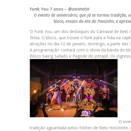
Funk You 7 anos –
@uaianotai
O evento de aniversário, que já se tornou tradição,
bloco, ensaio da Ala do Passinho, e apres
O Funk You, um dos destaques do Carnaval de Belo H
festa. O bloco, que trouxe o funk para a folia na cap
atrações no dia 12 de janeiro, domingo, a partir das
A programação contará com o show da banda do bloc
Bloco Swing Safado e Pagode do Jottapê. Os ingres
O even
tradição aguardada pelos foliões de Belo Horizonte,