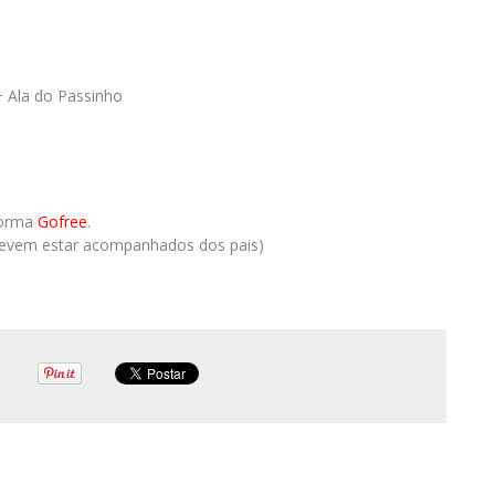
+ Ala do Passinho
aforma
Gofree
.
e devem estar acompanhados dos pais)