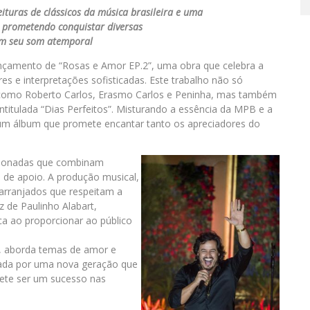
eituras de clássicos da música brasileira e uma
, prometendo conquistar diversas
om seu som atemporal
lançamento de “Rosas e Amor EP.2”, uma obra que celebra a
es e interpretações sofisticadas. Este trabalho não só
como Roberto Carlos, Erasmo Carlos e Peninha, mas também
intitulada “Dias Perfeitos”. Misturando a essência da MPB e a
a um álbum que promete encantar tanto os apreciadores do
ecionadas que combinam
s de apoio. A produção musical,
arranjados que respeitam a
z de Paulinho Alabart,
ca ao proporcionar ao público
EP, aborda temas de amor e
rada por uma nova geração que
mete ser um sucesso nas