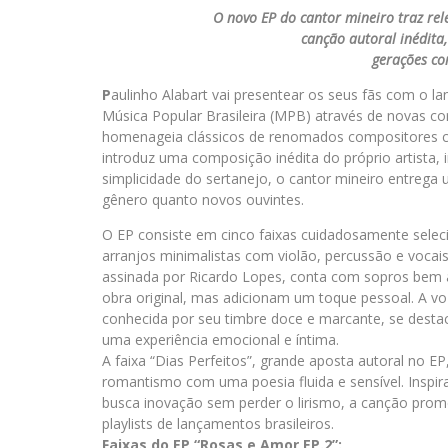
O novo EP do cantor mineiro traz rel
canção autoral inédita
gerações c
P
aulinho Alabart vai presentear os seus fãs com o 
Música Popular Brasileira (MPB) através de novas cor
homenageia clássicos de renomados compositores 
introduz uma composição inédita do próprio artista, 
simplicidade do sertanejo, o cantor mineiro entreg
gênero quanto novos ouvintes.
O EP consiste em cinco faixas cuidadosamente sel
arranjos minimalistas com violão, percussão e vocai
assinada por Ricardo Lopes, conta com sopros bem 
obra original, mas adicionam um toque pessoal. A vo
conhecida por seu timbre doce e marcante, se desta
uma experiência emocional e íntima.
A faixa “Dias Perfeitos”, grande aposta autoral no 
romantismo com uma poesia fluida e sensível. Inspi
busca inovação sem perder o lirismo, a canção pro
playlists de lançamentos brasileiros.
Faixas do EP “Rosas e Amor EP.2”: