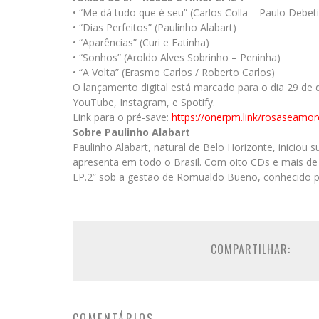
• “Me dá tudo que é seu” (Carlos Colla – Paulo Debet
• “Dias Perfeitos” (Paulinho Alabart)
• “Aparências” (Curi e Fatinha)
• “Sonhos” (Aroldo Alves Sobrinho – Peninha)
• “A Volta” (Erasmo Carlos / Roberto Carlos)
O lançamento digital está marcado para o dia 29 de 
YouTube, Instagram, e Spotify.
Link para o pré-save:
https://onerpm.link/
rosaseamor
Sobre Paulinho Alabart
Paulinho Alabart, natural de Belo Horizonte, iniciou
apresenta em todo o Brasil. Com oito CDs e mais de 
EP.2” sob a gestão de Romualdo Bueno, conhecido p
COMPARTILHAR:
COMENTÁRIOS