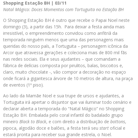
Shopping Estação BH | 03/11
Natal Mágico: Doces Momentos com Tortuguita no Estação BH
O Shopping Estação BH é outro que recebe o Papai Noel neste
domingo (3), a partir das 15h. Para deixar a festa ainda mais
irresistível, o empreendimento convidou como anfitriã da
temporada ninguém menos que uma das personagens mais
queridas do nosso país, a Tortuguita – personagem icônica da
Arcor que atravessa gerações e coleciona mais de 800 mil fãs
nas redes sociais. Ela e seus ajudantes – que comandam a
fábrica de delícias composta por pirulitos, balas, biscoitos e,
claro, muito chocolate -, vão compor a decoração no espaço
onde ficará a gigantesca árvore de 10 metros de altura, na praça
de eventos (1º piso).
Ao lado da Mamãe Noel e sua trupe de ursos e ajudantes, a
Tortuguita irá apertar o disjuntor que vai iluminar todo cenário e
declarar aberta a temporada do “Natal Mágico” no Shopping
Estação BH. Embalada pelo coral infantil do badalado grupo
mineiro
Black to Black
, e com direito a distribuição de
bottons
,
pipoca, algodão doce e balões, a festa terá seu
start
oficial e
estará pronta para receber sua grande estrela, o Noel.