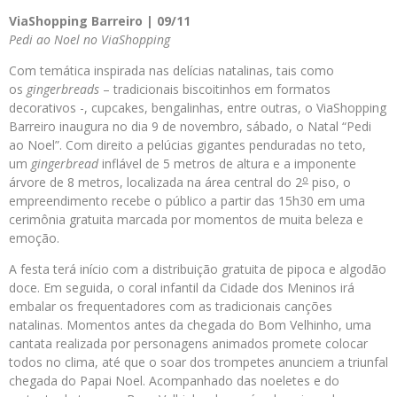
ViaShopping Barreiro | 09/11
Pedi ao Noel no ViaShopping
Com temática inspirada nas delícias natalinas, tais como
os
gingerbreads
– tradicionais biscoitinhos em formatos
decorativos -, cupcakes, bengalinhas, entre outras, o ViaShopping
Barreiro inaugura no dia 9 de novembro, sábado, o Natal “Pedi
ao Noel”. Com direito a pelúcias gigantes penduradas no teto,
um
gingerbread
inflável de 5 metros de altura e a imponente
o
árvore de 8 metros, localizada na área central do 2
piso, o
empreendimento recebe o público a partir das 15h30 em uma
cerimônia gratuita marcada por momentos de muita beleza e
emoção.
A festa terá início com a distribuição gratuita de pipoca e algodão
doce. Em seguida, o coral infantil da Cidade dos Meninos irá
embalar os frequentadores com as tradicionais canções
natalinas. Momentos antes da chegada do Bom Velhinho, uma
cantata realizada por personagens animados promete colocar
todos no clima, até que o soar dos trompetes anunciem a triunfal
chegada do Papai Noel. Acompanhado das noeletes e do