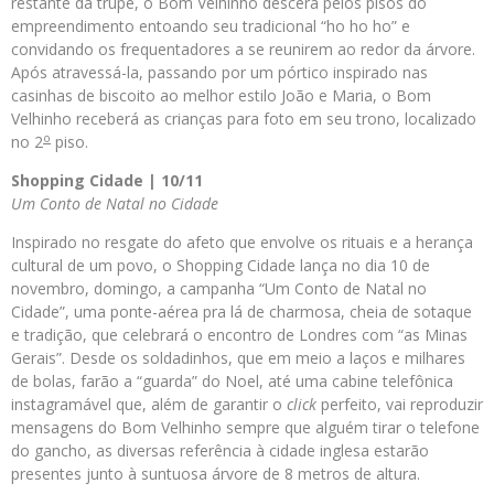
restante da trupe, o Bom Velhinho descerá pelos pisos do
empreendimento entoando seu tradicional “ho ho ho” e
convidando os frequentadores a se reunirem ao redor da árvore.
Após atravessá-la, passando por um pórtico inspirado nas
casinhas de biscoito ao melhor estilo João e Maria, o Bom
Velhinho receberá as crianças para foto em seu trono, localizado
o
no 2
piso.
Shopping Cidade | 10/11
Um Conto de Natal no Cidade
Inspirado no resgate do afeto que envolve os rituais e a herança
cultural de um povo, o Shopping Cidade lança no dia 10 de
novembro, domingo, a campanha “Um Conto de Natal no
Cidade”, uma ponte-aérea pra lá de charmosa, cheia de sotaque
e tradição, que celebrará o encontro de Londres com “as Minas
Gerais”. Desde os soldadinhos, que em meio a laços e milhares
de bolas, farão a “guarda” do Noel, até uma cabine telefônica
instagramável que, além de garantir o
click
perfeito, vai reproduzir
mensagens do Bom Velhinho sempre que alguém tirar o telefone
do gancho, as diversas referência à cidade inglesa estarão
presentes junto à suntuosa árvore de 8 metros de altura.