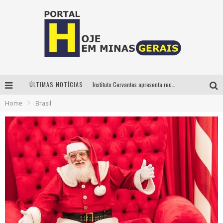
ÚLTIMAS NOTÍCIAS
Instituto Cervantes apresenta recital do alaudista mexicano Francisco Gil na série Segunda Musical
Home
Brasil
Circuito Minas Musical chega a Sabará com show gratuito de Thiago Delegado, Nath Rodrigues e Tulio Araujo
É neste sábado: Marcelinho de Lima e Trio Virgulino agitam o Forró do Givanildo em Pedro Leopoldo
Projeta Cultura abre inscrições gratuitas em São João del-Rei para oficinas de elaboração de projetos culturais e inteligência artificial