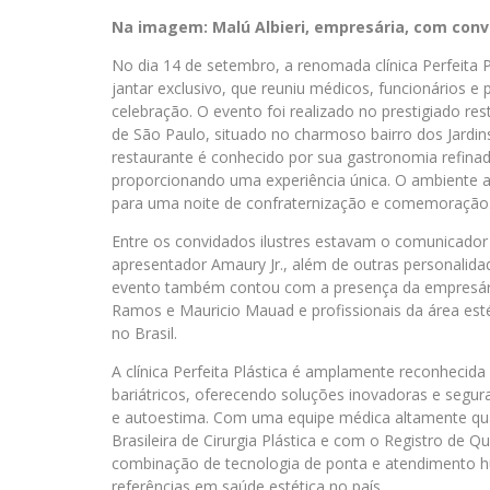
Na imagem: Malú Albieri, empresária, com convi
No dia 14 de setembro, a renomada clínica Perfeita 
jantar exclusivo, que reuniu médicos, funcionários 
celebração. O evento foi realizado no prestigiado r
de São Paulo, situado no charmoso bairro dos Jardi
restaurante é conhecido por sua gastronomia refina
proporcionando uma experiência única. O ambiente a
para uma noite de confraternização e comemoração
Entre os convidados ilustres estavam o comunicador J
apresentador Amaury Jr., além de outras personalid
evento também contou com a presença da empresária 
Ramos e Mauricio Mauad e profissionais da área estét
no Brasil.
A clínica Perfeita Plástica é amplamente reconhecida
bariátricos, oferecendo soluções inovadoras e segur
e autoestima. Com uma equipe médica altamente qua
Brasileira de Cirurgia Plástica e com o Registro de Qu
combinação de tecnologia de ponta e atendimento h
referências em saúde estética no país.