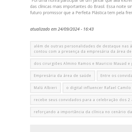
“Foi uma honra participar de um jantar que alia ext
das clínicas mais importantes do Brasil. Essa noite
futuro promissor que a Perfeita Plástica tem pela fren
atualizado em 24/09/2024 - 16:43
além de outras personalidades de destaque nas 
contou com a presença da empresária da área de
dos cirurgiões Almino Ramos e Mauricio Mauad e p
Empresária da área de saúde
Entre os convid
Malú Albieri
o digital influencer Rafael Camil
recebe seus convidados para a celebração dos 2 an
reforçando a importância da clínica no cenário da