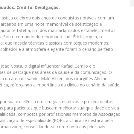
dados. Crédito: Divulgação.
Plástica celebrou dois anos de conquistas notáveis com um
e parceiros em uma noite memorável de sofisticação e
estaurante Lvtetia, um dos mais aclamados estabelecimentos
ns. Sob o comando do renomado chef Érick Jacquin, o
da, que mescla técnicas clássicas com toques modernos,
colhedor e a atmosfera elegante foram o cenário perfeito
.
oão Costa, o digital influencer Rafael Camilo e o
ades de destaque nas áreas da saúde e da comunicação. O
da área de saúde, Malú Albieri, dos cirurgiões Almino
ica, reforçando a importância da clínica no cenário da saúde
 por sua excelência em cirurgias estéticas e procedimentos
as para pacientes que buscam melhorar sua qualidade de vida
lificada, composta por profissionais membros da Associação
alificação de Especialidade (RQE), a clínica se destaca pela
umanizado, consolidando-se como uma das principais