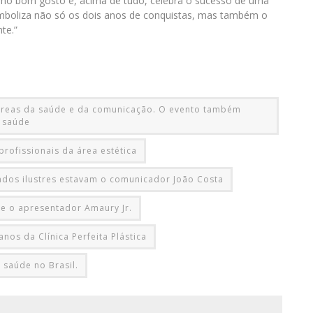
remo bom gosto e, acima de tudo, celebra o sucesso de uma
 simboliza não só os dois anos de conquistas, mas também o
te.”
áreas da saúde e da comunicação. O evento também
 saúde
rofissionais da área estética
ados ilustres estavam o comunicador João Costa
o e o apresentador Amaury Jr.
os da Clínica Perfeita Plástica
 saúde no Brasil.