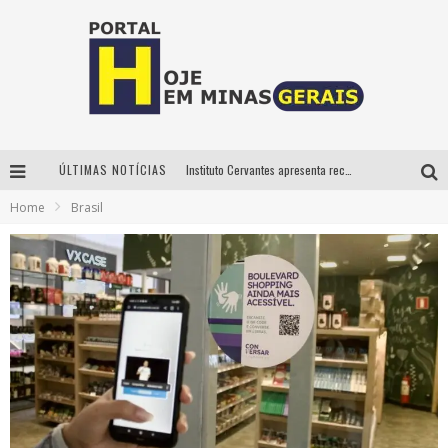
ÚLTIMAS NOTÍCIAS
Instituto Cervantes apresenta recital do alaudista mexicano Francisco Gil na série Segunda Musical
Home
Brasil
Circuito Minas Musical chega a Sabará com show gratuito de Thiago Delegado, Nath Rodrigues e Tulio Araujo
É neste sábado: Marcelinho de Lima e Trio Virgulino agitam o Forró do Givanildo em Pedro Leopoldo
Projeta Cultura abre inscrições gratuitas em São João del-Rei para oficinas de elaboração de projetos culturais e inteligência artificial