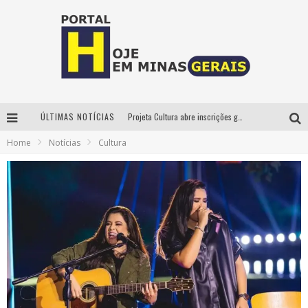
ÚLTIMAS NOTÍCIAS
Projeta Cultura abre inscrições gratuitas em São João del-Rei para oficinas de elaboração de projetos culturais e inteligência artificial
Home
Notícias
Cultura
Instituto Cervantes apresenta recital do alaudista mexicano Francisco Gil na série Segunda Musical
Circuito Minas Musical chega a Sabará com show gratuito de Thiago Delegado, Nath Rodrigues e Tulio Araujo
É neste sábado: Marcelinho de Lima e Trio Virgulino agitam o Forró do Givanildo em Pedro Leopoldo