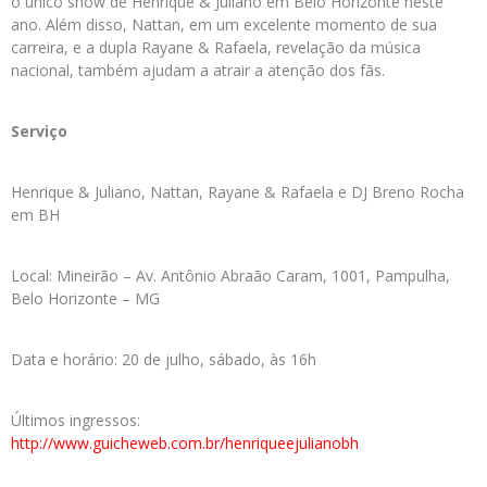
o único show de Henrique & Juliano em Belo Horizonte neste
ano. Além disso, Nattan, em um excelente momento de sua
carreira, e a dupla Rayane & Rafaela, revelação da música
nacional, também ajudam a atrair a atenção dos fãs.
Serviço
Henrique & Juliano, Nattan, Rayane & Rafaela e DJ Breno Rocha
em BH
Local: Mineirão – Av. Antônio Abraão Caram, 1001, Pampulha,
Belo Horizonte – MG
Data e horário: 20 de julho, sábado, às 16h
Últimos ingressos:
http://www.guicheweb.com.br/henriqueejulianobh