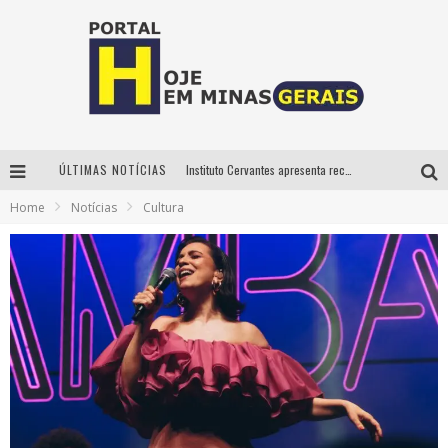
ÚLTIMAS NOTÍCIAS
Instituto Cervantes apresenta recital do alaudista mexicano Francisco Gil na série Segunda Musical
Home
Notícias
Cultura
Circuito Minas Musical chega a Sabará com show gratuito de Thiago Delegado, Nath Rodrigues e Tulio Araujo
É neste sábado: Marcelinho de Lima e Trio Virgulino agitam o Forró do Givanildo em Pedro Leopoldo
Projeta Cultura abre inscrições gratuitas em São João del-Rei para oficinas de elaboração de projetos culturais e inteligência artificial