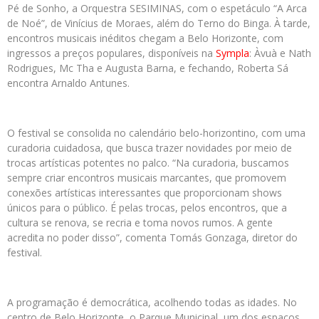
Pé de Sonho, a Orquestra SESIMINAS, com o espetáculo “A Arca
de Noé”, de Vinícius de Moraes, além do Terno do Binga. À tarde,
encontros musicais inéditos chegam a Belo Horizonte, com
ingressos a preços populares, disponíveis na
Sympla
: Àvuà e Nath
Rodrigues, Mc Tha e Augusta Barna, e fechando, Roberta Sá
encontra Arnaldo Antunes.
O festival se consolida no calendário belo-horizontino, com uma
curadoria cuidadosa, que busca trazer novidades por meio de
trocas artísticas potentes no palco. “Na curadoria, buscamos
sempre criar encontros musicais marcantes, que promovem
conexões artísticas interessantes que proporcionam shows
únicos para o público. É pelas trocas, pelos encontros, que a
cultura se renova, se recria e toma novos rumos. A gente
acredita no poder disso”, comenta Tomás Gonzaga, diretor do
festival.
A programação é democrática, acolhendo todas as idades. No
centro de Belo Horizonte, o Parque Municipal, um dos espaços