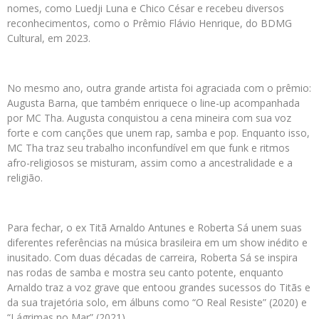
nomes, como Luedji Luna e Chico César e recebeu diversos
reconhecimentos, como o Prêmio Flávio Henrique, do BDMG
Cultural, em 2023.
No mesmo ano, outra grande artista foi agraciada com o prêmio:
Augusta Barna, que também enriquece o line-up acompanhada
por MC Tha. Augusta conquistou a cena mineira com sua voz
forte e com canções que unem rap, samba e pop. Enquanto isso,
MC Tha traz seu trabalho inconfundível em que funk e ritmos
afro-religiosos se misturam, assim como a ancestralidade e a
religião.
Para fechar, o ex Titã Arnaldo Antunes e Roberta Sá unem suas
diferentes referências na música brasileira em um show inédito e
inusitado. Com duas décadas de carreira, Roberta Sá se inspira
nas rodas de samba e mostra seu canto potente, enquanto
Arnaldo traz a voz grave que entoou grandes sucessos do Titãs e
da sua trajetória solo, em álbuns como “O Real Resiste” (2020) e
“Lágrimas no Mar” (2021).