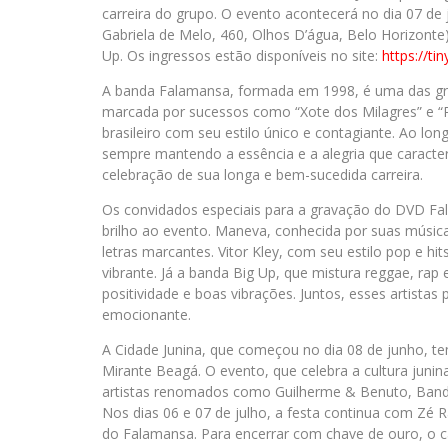
carreira do grupo. O evento acontecerá no dia 07 de
Gabriela de Melo, 460, Olhos D’água, Belo Horizonte)
Up. Os ingressos estão disponíveis no site:
https://ti
A banda Falamansa, formada em 1998, é uma das gran
marcada por sucessos como “Xote dos Milagres” e “R
brasileiro com seu estilo único e contagiante. Ao l
sempre mantendo a essência e a alegria que caract
celebração de sua longa e bem-sucedida carreira.
Os convidados especiais para a gravação do DVD Fa
brilho ao evento. Maneva, conhecida por suas músic
letras marcantes. Vitor Kley, com seu estilo pop e h
vibrante. Já a banda Big Up, que mistura reggae, ra
positividade e boas vibrações. Juntos, esses artistas
emocionante.
A Cidade Junina, que começou no dia 08 de junho, t
Mirante Beagá. O evento, que celebra a cultura junin
artistas renomados como Guilherme & Benuto, Banda
Nos dias 06 e 07 de julho, a festa continua com Z
do Falamansa. Para encerrar com chave de ouro, o ca