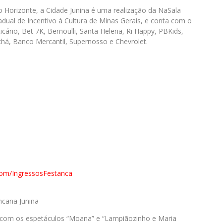
o Horizonte, a Cidade Junina é uma realização da NaSala
adual de Incentivo à Cultura de Minas Gerais, e conta com o
cário, Bet 7K, Bernoulli, Santa Helena, Ri Happy, PBKids,
chá, Banco Mercantil, Supernosso e Chevrolet.
l.com/IngressosFestanca
ncana Junina
e com os espetáculos “Moana” e “Lampiãozinho e Maria