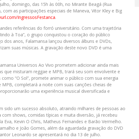
 julho, domingo, das 15h às 00h, no Mirante Beagá (Rua
, com as participações especiais de Maneva, Vitor Kley e Big
nyurl.com/IngressosFestanca
.
des referências do forró universitário. Com uma trajetória
indo à Toa”, o grupo conquistou o coração do público
ongo dos anos, Falamansa lançou diversos álbuns e DVDs,
erizam suas músicas. A gravação deste novo DVD é uma
lamansa Universos Ao Vivo prometem adicionar ainda mais
as que misturam reggae e MPB, trará seu som envolvente e
its como “O Sol”, promete animar o público com sua energia
p e MPB, completará a noite com suas canções cheias de
 proporcionarão uma experiência musical diversificada e
em sido um sucesso absoluto, atraindo milhares de pessoas ao
a com shows, comidas típicas e muita diversão, já recebeu
 Eva, Kevin O Chris, Matheus Fernandes e Barão Vermelho.
é Ramalho e João Gomes, além da aguardada gravação do DVD
ntor Leonardo se apresentará no dia 13 de julho.