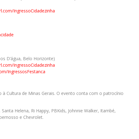
url.com/IngressoCidadezinha
acidade
hos D’água, Belo Horizonte)
url.com/IngressoCidadezinha
l.com/IngressosFestanca
vo à Cultura de Minas Gerais. O evento conta com o patrocínio
li, Santa Helena, Ri Happy, PBKids, Johnnie Walker, Itambé,
pernosso e Chevrolet.