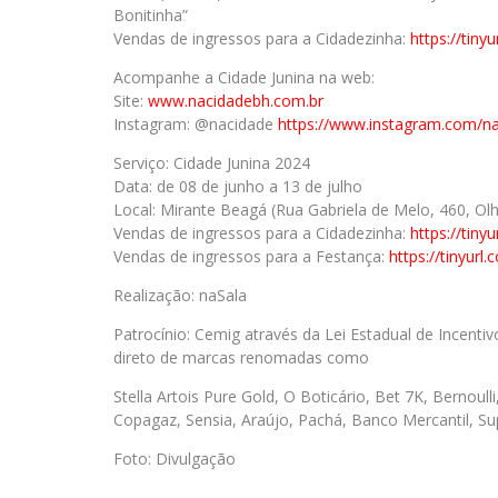
Bonitinha”
Vendas de ingressos para a Cidadezinha:
https://tiny
Acompanhe a Cidade Junina na web:
Site:
www.nacidadebh.com.br
Instagram: @nacidade
https://www.instagram.com/n
Serviço: Cidade Junina 2024
Data: de 08 de junho a 13 de julho
Local: Mirante Beagá (Rua Gabriela de Melo, 460, Ol
Vendas de ingressos para a Cidadezinha:
https://tiny
Vendas de ingressos para a Festança:
https://tinyur
Realização: naSala
Patrocínio: Cemig através da Lei Estadual de Incenti
direto de marcas renomadas como
Stella Artois Pure Gold, O Boticário, Bet 7K, Bernoul
Copagaz, Sensia, Araújo, Pachá, Banco Mercantil, Su
Foto: Divulgação