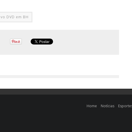
novo DVD em BH
Home
Notícias
Esporte