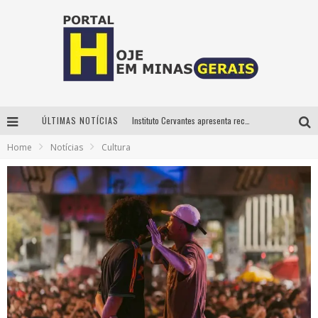
Instituto Cervantes apresenta recital do alaudista mexicano Francisco Gil na série Segunda Musical
ÚLTIMAS NOTÍCIAS
Circuito Minas Musical chega a Sabará com show gratuito de Thiago Delegado, Nath Rodrigues e Tulio Araujo
Home
Notícias
Cultura
É neste sábado: Marcelinho de Lima e Trio Virgulino agitam o Forró do Givanildo em Pedro Leopoldo
Projeta Cultura abre inscrições gratuitas em São João del-Rei para oficinas de elaboração de projetos culturais e inteligência artificial