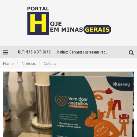
ÚLTIMAS NOTÍCIAS
Instituto Cervantes apresenta recital do alaudista mexicano Francisco Gil na série Segunda Musical
Home
Notícias
Cultura
Circuito Minas Musical chega a Sabará com show gratuito de Thiago Delegado, Nath Rodrigues e Tulio Araujo
É neste sábado: Marcelinho de Lima e Trio Virgulino agitam o Forró do Givanildo em Pedro Leopoldo
Projeta Cultura abre inscrições gratuitas em São João del-Rei para oficinas de elaboração de projetos culturais e inteligência artificial