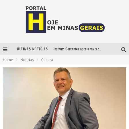
ÚLTIMAS NOTÍCIAS
Instituto Cervantes apresenta recital do alaudista mexicano Francisco Gil na série Segunda Musical
Home
Notícias
Cultura
Circuito Minas Musical chega a Sabará com show gratuito de Thiago Delegado, Nath Rodrigues e Tulio Araujo
É neste sábado: Marcelinho de Lima e Trio Virgulino agitam o Forró do Givanildo em Pedro Leopoldo
Projeta Cultura abre inscrições gratuitas em São João del-Rei para oficinas de elaboração de projetos culturais e inteligência artificial