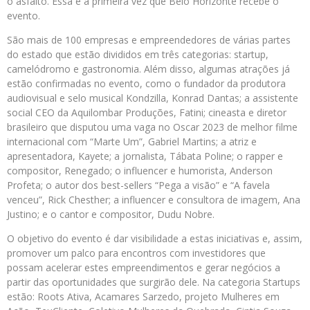
o asfalto. Essa é a primeira vez que Belo Horizonte recebe o
evento.
São mais de 100 empresas e empreendedores de várias partes
do estado que estão divididos em três categorias: startup,
camelódromo e gastronomia. Além disso, algumas atrações já
estão confirmadas no evento, como o fundador da produtora
audiovisual e selo musical Kondzilla, Konrad Dantas; a assistente
social CEO da Aquilombar Produções, Fatini; cineasta e diretor
brasileiro que disputou uma vaga no Oscar 2023 de melhor filme
internacional com “Marte Um”, Gabriel Martins; a atriz e
apresentadora, Kayete; a jornalista, Tábata Poline; o rapper e
compositor, Renegado; o influencer e humorista, Anderson
Profeta; o autor dos best-sellers “Pega a visão” e “A favela
venceu”, Rick Chesther; a influencer e consultora de imagem, Ana
Justino; e o cantor e compositor, Dudu Nobre.
O objetivo do evento é dar visibilidade a estas iniciativas e, assim,
promover um palco para encontros com investidores que
possam acelerar estes empreendimentos e gerar negócios a
partir das oportunidades que surgirão dele. Na categoria Startups
estão: Roots Ativa, Acamares Sarzedo, projeto Mulheres em