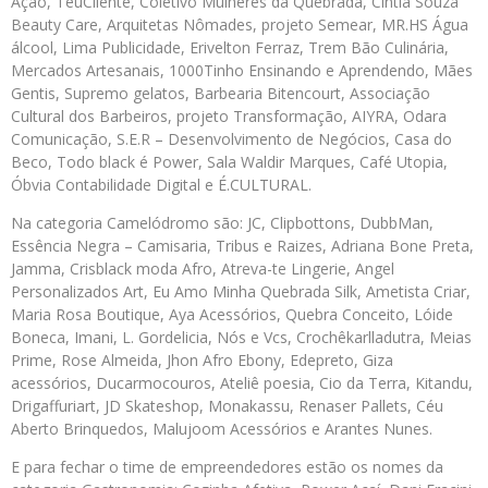
Ação, TeuCliente, Coletivo Mulheres da Quebrada, Cintia Souza
Beauty Care, Arquitetas Nômades, projeto Semear, MR.HS Água
álcool, Lima Publicidade, Erivelton Ferraz, Trem Bão Culinária,
Mercados Artesanais, 1000Tinho Ensinando e Aprendendo, Mães
Gentis, Supremo gelatos, Barbearia Bitencourt, Associação
Cultural dos Barbeiros, projeto Transformação, AIYRA, Odara
Comunicação, S.E.R – Desenvolvimento de Negócios, Casa do
Beco, Todo black é Power, Sala Waldir Marques, Café Utopia,
Óbvia Contabilidade Digital e É.CULTURAL.
Na categoria Camelódromo são: JC, Clipbottons, DubbMan,
Essência Negra – Camisaria, Tribus e Raizes, Adriana Bone Preta,
Jamma, Crisblack moda Afro, Atreva-te Lingerie, Angel
Personalizados Art, Eu Amo Minha Quebrada Silk, Ametista Criar,
Maria Rosa Boutique, Aya Acessórios, Quebra Conceito, Lóide
Boneca, Imani, L. Gordelicia, Nós e Vcs, Crochêkarlladutra, Meias
Prime, Rose Almeida, Jhon Afro Ebony, Edepreto, Giza
acessórios, Ducarmocouros, Ateliê poesia, Cio da Terra, Kitandu,
Drigaffuriart, JD Skateshop, Monakassu, Renaser Pallets, Céu
Aberto Brinquedos, Malujoom Acessórios e Arantes Nunes.
E para fechar o time de empreendedores estão os nomes da