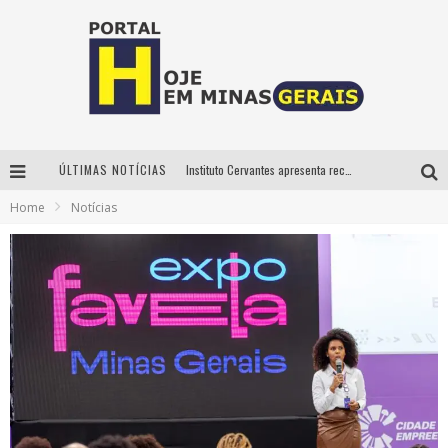
ÚLTIMAS NOTÍCIAS
Instituto Cervantes apresenta recital do alaudista mexicano Francisco Gil na série Segunda Musical
Home
Notícias
Circuito Minas Musical chega a Sabará com show gratuito de Thiago Delegado, Nath Rodrigues e Tulio Araujo
É neste sábado: Marcelinho de Lima e Trio Virgulino agitam o Forró do Givanildo em Pedro Leopoldo
Projeta Cultura abre inscrições gratuitas em São João del-Rei para oficinas de elaboração de projetos culturais e inteligência artificial