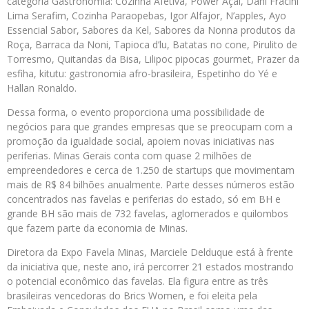
categoria Gastronomia: Cozinha Afetiva, Power Açaí, Dani Fracini
Lima Serafim, Cozinha Paraopebas, Igor Alfajor, N’apples, Ayo
Essencial Sabor, Sabores da Kel, Sabores da Nonna produtos da
Roça, Barraca da Noni, Tapioca d’lu, Batatas no cone, Pirulito de
Torresmo, Quitandas da Bisa, Lilipoc pipocas gourmet, Prazer da
esfiha, kitutu: gastronomia afro-brasileira, Espetinho do Yé e
Hallan Ronaldo.
Dessa forma, o evento proporciona uma possibilidade de
negócios para que grandes empresas que se preocupam com a
promoção da igualdade social, apoiem novas iniciativas nas
periferias. Minas Gerais conta com quase 2 milhões de
empreendedores e cerca de 1.250 de startups que movimentam
mais de R$ 84 bilhões anualmente. Parte desses números estão
concentrados nas favelas e periferias do estado, só em BH e
grande BH são mais de 732 favelas, aglomerados e quilombos
que fazem parte da economia de Minas.
Diretora da Expo Favela Minas, Marciele Delduque está à frente
da iniciativa que, neste ano, irá percorrer 21 estados mostrando
o potencial econômico das favelas. Ela figura entre as três
brasileiras vencedoras do Brics Women, e foi eleita pela