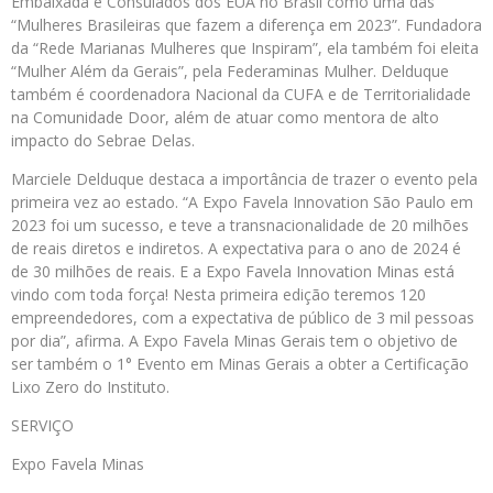
Embaixada e Consulados dos EUA no Brasil como uma das
“Mulheres Brasileiras que fazem a diferença em 2023”. Fundadora
da “Rede Marianas Mulheres que Inspiram”, ela também foi eleita
“Mulher Além da Gerais”, pela Federaminas Mulher. Delduque
também é coordenadora Nacional da CUFA e de Territorialidade
na Comunidade Door, além de atuar como mentora de alto
impacto do Sebrae Delas.
Marciele Delduque destaca a importância de trazer o evento pela
primeira vez ao estado. “A Expo Favela Innovation São Paulo em
2023 foi um sucesso, e teve a transnacionalidade de 20 milhões
de reais diretos e indiretos. A expectativa para o ano de 2024 é
de 30 milhões de reais. E a Expo Favela Innovation Minas está
vindo com toda força! Nesta primeira edição teremos 120
empreendedores, com a expectativa de público de 3 mil pessoas
por dia”, afirma. A Expo Favela Minas Gerais tem o objetivo de
ser também o 1° Evento em Minas Gerais a obter a Certificação
Lixo Zero do Instituto.
SERVIÇO
Expo Favela Minas