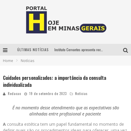
ÚLTIMAS NOTÍCIAS
Instituto Cervantes apresenta recital do alaudista mexicano Francisco Gil na série Segunda Musical
Home
Notícias
Circuito Minas Musical chega a Sabará com show gratuito de Thiago Delegado, Nath Rodrigues e Tulio Araujo
É neste sábado: Marcelinho de Lima e Trio Virgulino agitam o Forró do Givanildo em Pedro Leopoldo
Cuidados personalizados: a importância da consulta
individualizada
Projeta Cultura abre inscrições gratuitas em São João del-Rei para oficinas de elaboração de projetos culturais e inteligência artificial
Redacao
19 de setembro de 2023
Notícias
É no momento desse atendimento que as expectativas são
alinhadas entre profissional e paciente
A
consulta estética tem um papel fundamental no momento de
definir quais são os procedimentos ideais para oferecer, uma vez