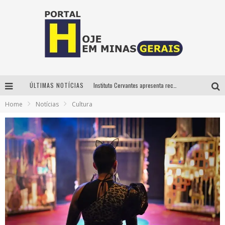
ÚLTIMAS NOTÍCIAS
Instituto Cervantes apresenta recital do alaudista mexicano Francisco Gil na série Segunda Musical
Home
Notícias
Cultura
Circuito Minas Musical chega a Sabará com show gratuito de Thiago Delegado, Nath Rodrigues e Tulio Araujo
É neste sábado: Marcelinho de Lima e Trio Virgulino agitam o Forró do Givanildo em Pedro Leopoldo
Projeta Cultura abre inscrições gratuitas em São João del-Rei para oficinas de elaboração de projetos culturais e inteligência artificial