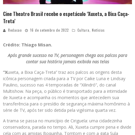
Cine Theatro Brasil recebe o espetáculo ‘Xuxeta, a Bixa Caça-
Treta’
Redacao
16 de setembro de 2022
Cultura
,
Notícias
Crédito: Thiago Misan.
Após grande sucesso na TV, personagem chega aos palcos para
contar sua história jamais exibida nas telas
“X
uxeta, a Bixa Caça-Treta” traz aos palcos as origens desta
icônica personagem criada para a TV por Caike Luna e Lindsay
Paulino, sucesso nas 4 temporadas de “Xilindró”, do canal
Multishow. Na peça, o público é transportado para a intimidade
de Xuxeta e acompanha os momentos que antecedem sua
transferência para o presídio de segurança máxima homônimo à
série de TV, após ter sido detida pela vigésima quarta vez.
A trama se passa no município de Ciriguela: uma cidadezinha
conservadora, parada no tempo. Ali, Xuxeta cumpre pena e divide
cela com as amigas Boquinha, Tomtom e com a gata Sula