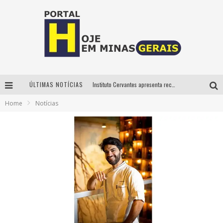
ÚLTIMAS NOTÍCIAS
Instituto Cervantes apresenta recital do alaudista mexicano Francisco Gil na série Segunda Musical
Home
Notícias
Circuito Minas Musical chega a Sabará com show gratuito de Thiago Delegado, Nath Rodrigues e Tulio Araujo
É neste sábado: Marcelinho de Lima e Trio Virgulino agitam o Forró do Givanildo em Pedro Leopoldo
Projeta Cultura abre inscrições gratuitas em São João del-Rei para oficinas de elaboração de projetos culturais e inteligência artificial