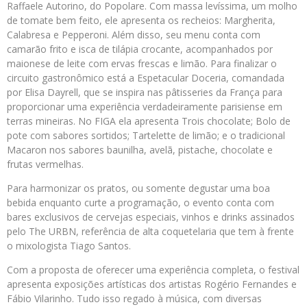
Raffaele Autorino, do Popolare. Com massa levíssima, um molho
de tomate bem feito, ele apresenta os recheios: Margherita,
Calabresa e Pepperoni. Além disso, seu menu conta com
camarão frito e isca de tilápia crocante, acompanhados por
maionese de leite com ervas frescas e limão. Para finalizar o
circuito gastronômico está a Espetacular Doceria, comandada
por Elisa Dayrell, que se inspira nas pâtisseries da França para
proporcionar uma experiência verdadeiramente parisiense em
terras mineiras. No FIGA ela apresenta Trois chocolate; Bolo de
pote com sabores sortidos; Tartelette de limão; e o tradicional
Macaron nos sabores baunilha, avelã, pistache, chocolate e
frutas vermelhas.
Para harmonizar os pratos, ou somente degustar uma boa
bebida enquanto curte a programação, o evento conta com
bares exclusivos de cervejas especiais, vinhos e drinks assinados
pelo The URBN, referência de alta coquetelaria que tem à frente
o mixologista Tiago Santos.
Com a proposta de oferecer uma experiência completa, o festival
apresenta exposições artísticas dos artistas Rogério Fernandes e
Fábio Vilarinho. Tudo isso regado à música, com diversas