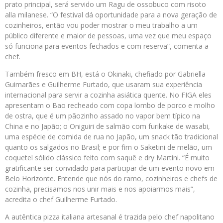
prato principal, será servido um Ragu de ossobuco com risoto
alla milanese. “O festival dá oportunidade para a nova geração de
cozinheiros, então vou poder mostrar o meu trabalho a um
público diferente e maior de pessoas, uma vez que meu espaço
só funciona para eventos fechados e com reserva”, comenta a
chef.
Também fresco em BH, está o Okinaki, chefiado por Gabriella
Guimarães e Guilherme Furtado, que usaram sua experiência
internacional para servir a cozinha asiática quente. No FIGA eles
apresentam o Bao recheado com copa lombo de porco e molho
de ostra, que é um pãozinho assado no vapor bem típico na
China e no Japão; o Oniguiri de salmão com furikake de wasabi,
uma espécie de comida de rua no Japão, um snack tão tradicional
quanto os salgados no Brasil; e por fim o Saketini de melão, um
coquetel sólido clássico feito com saquê e dry Martini. “É muito
gratificante ser convidado para participar de um evento novo em
Belo Horizonte. Entende que nós do ramo, cozinheiros e chefs de
cozinha, precisamos nos unir mais e nos apoiarmos mais”,
acredita o chef Guilherme Furtado.
A autêntica pizza italiana artesanal é trazida pelo chef napolitano