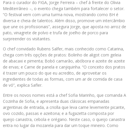
Para o curador do FIGA, Jorge Ferreira – chef à frente do Olivia
Mediterrâneo –, o evento chega também para fortalecer o setor.
“O festival vem com uma turma nova, mostrando como BH é
diversa e cheia de talentos. Além disso, promove um intercâmbio
que une os profissionais”, assegura Jorge, que aposta no arroz de
pato, vinagrete de polvo e trufa de joelho de porco para
surpreender os visitantes.
O chef convidado Rubens Salfer, mais conhecido como Catarina,
chega com três opções de pratos: Bolinho de aligot com geleia
de abacaxi e pimenta; Bobó camarão, abóbora e azeite de azeite
de ervas; e Carne de panela e canjiquinha. “O conceito dos pratos
é trazer um pouco do que eu acredito, de aproveitar os
ingredientes de todas as formas, com um ar de comida de casa
de vó”, explica Safler.
Entre os novos nomes está a chef Sofia Marinho, que comanda A
Cozinha de Sofia, e apresenta duas clássicas empanadas
argentinas de entrada, a criolla que leva carne levemente picante,
ovo cozido, passas e azeitona; e a fugazetta composta por
queijo canastra, cebola e orégano. Neste caso, o queijo canastra
entra no lugar da mozarela para dar um toque mineiro. Como