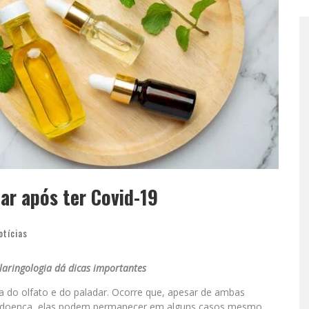
ar após ter Covid-19
otícias
olaringologia dá dicas importantes
a do olfato e do paladar. Ocorre que, apesar de ambas
 doença, elas podem permanecer em alguns casos mesmo