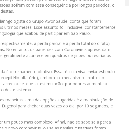
 pessoas sofrem com essa consequência por longos períodos, o
 destas.
olaringologista do Grupo Awor Saúde, conta que foram
s últimos meses. Esse assunto foi, inclusive, constantemente
ngologia que acabou de participar em São Paulo.
respectivamente, a perda parcial e a perda total do olfato)
ias. No entanto, os pacientes com Coronavírus apresentam
e geralmente acontece em quadros de gripes ou resfriados
ada é o treinamento olfativo. Essa técnica visa enviar estímulo
(neuroepitélio olfatório), embora o mecanismo exato do
o, acredita-se que a estimulação por odores aumente a
co deste sistema.
ntes maneiras. Uma das opções sugeridas é a manipulação de
o e Eugenol para cheirar duas vezes ao dia, por 10 segundos, e
er um pouco mais complexo. Afinal, não se sabe se a perda
pelo novo coronavírus, ou se as papilas gustativas foram