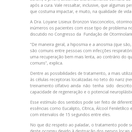
após a cura. Vale ressaltar, inclusive, que algumas
que costuma impactar, e muito, na qualidade de vida
A Dra. Loyane Lisieux Bronzon Vasconcelos, otorrin
inúmeros os pacientes com esse tipo de problema no
discutido no Congresso da Fundação de Otorrinolari
“De maneira geral, a hiposmia e a anosmia (que são, 
são comuns entre pessoas com infecções respiratór
uma recuperação bem mais lenta, ao contrário do qu
comuns”, explica.
Dentre as possibilidades de tratamento, a mais utiliz
às células receptoras localizadas no teto do nariz 
treinamento olfativo ainda não tenha sido descrit
capacidade de regeneração e o potencial neuroplásti
Esse estímulo dos sentidos pode ser feito de difere
essências como Eucalipto, Cítrica, Álcool Feniletílic
com intervalos de 15 segundos entre eles.
No que diz respeito ao paladar, o tratamento pode s
deste ocorreu devido à destruição dos nervos locais 